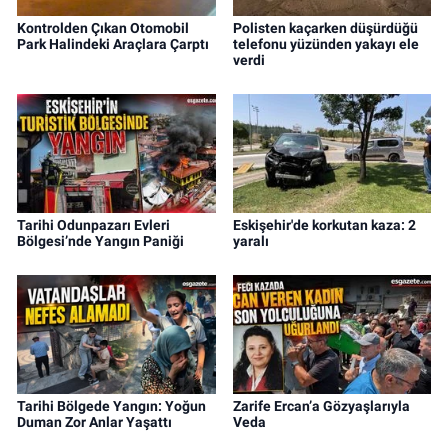
Kontrolden Çıkan Otomobil
Polisten kaçarken düşürdüğü
Park Halindeki Araçlara Çarptı
telefonu yüzünden yakayı ele
verdi
Tarihi Odunpazarı Evleri
Eskişehir'de korkutan kaza: 2
Bölgesi’nde Yangın Paniği
yaralı
Tarihi Bölgede Yangın: Yoğun
Zarife Ercan’a Gözyaşlarıyla
Duman Zor Anlar Yaşattı
Veda