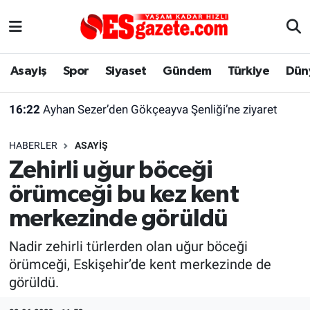
Asayiş
Yaşam
Eskişehir Nöbetçi Eczaneler
Asayiş
Spor
Siyaset
Gündem
Türkiye
Dün
Spor
Afyonkarahisar
Eskişehir Hava Durumu
16:22
Ayhan Sezer’den Gökçeayva Şenliği’ne ziyaret
Siyaset
Eğitim
Eskişehir Trafik Yoğunluk Haritası
HABERLER
ASAYIŞ
Gündem
Eskişehirspor Arşivi
Süper Lig Puan Durumu ve Fikstür
Zehirli uğur böceği
örümceği bu kez kent
Türkiye
Eskişehir Arşivi
Tüm Manşetler
merkezinde görüldü
Dünya
Röportaj
Son Dakika Haberleri
Nadir zehirli türlerden olan uğur böceği
örümceği, Eskişehir’de kent merkezinde de
Sağlık
Ekonomi
Haber Arşivi
görüldü.
Alış-Veriş/İş dünyası
Kültür Sanat