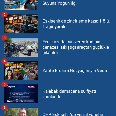
Suyuna Yoğun İlgi
2
Eskişehir’de zincirleme kaza: 1 ölü,
1 ağır yaralı
3
Feci kazada can veren kadının
cenazesi sıkıştığı araçtan güçlükle
çıkarıldı
4
Zarife Ercan’a Gözyaşlarıyla Veda
5
Kalabak damacana su fiyatı
zamlandı
6
CHP Eskişehir’de yeni il yönetimi