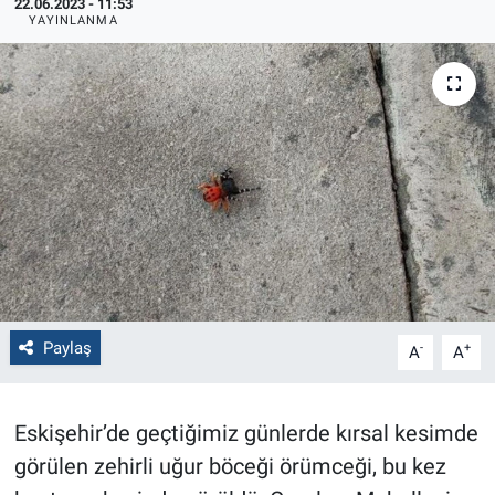
22.06.2023 - 11:53
YAYINLANMA
Politika
Bilecik
Kütahya
Gezi
Genel
Çevre
Paylaş
-
+
A
A
Yerel
Eskişehir’de geçtiğimiz günlerde kırsal kesimde
Magazin
görülen zehirli uğur böceği örümceği, bu kez
Bilim ve Teknoloji