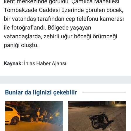
kent merkezinde görüldü. Çamlıca Mahallesi
Tombakzade Caddesi üzerinde görülen böcek,
bir vatandaş tarafından cep telefonu kamerası
ile fotoğraflandı. Bölgede yaşayan
vatandaşlarda, zehirli uğur böceği örümceği
paniği oluştu.
Kaynak:
İhlas Haber Ajansı
Bunlar da ilginizi çekebilir