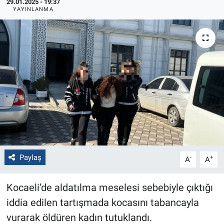
29.01.2025 - 19:37
YAYINLANMA
Politika
Bilecik
Kütahya
Gezi
Genel
Çevre
Paylaş
-
+
A
A
Yerel
Kocaeli’de aldatılma meselesi sebebiyle çıktığı
Magazin
iddia edilen tartışmada kocasını tabancayla
vurarak öldüren kadın tutuklandı.
Bilim ve Teknoloji