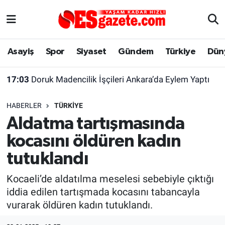
Asayiş
Yaşam
Eskişehir Nöbetçi Eczaneler
Asayiş
Spor
Siyaset
Gündem
Türkiye
Dün
Spor
Afyonkarahisar
Eskişehir Hava Durumu
17:03
Doruk Madencilik İşçileri Ankara’da Eylem Yaptı
Siyaset
Eğitim
Eskişehir Trafik Yoğunluk Haritası
HABERLER
TÜRKIYE
Gündem
Eskişehirspor Arşivi
Süper Lig Puan Durumu ve Fikstür
Aldatma tartışmasında
kocasını öldüren kadın
Türkiye
Eskişehir Arşivi
Tüm Manşetler
tutuklandı
Dünya
Röportaj
Son Dakika Haberleri
Kocaeli’de aldatılma meselesi sebebiyle çıktığı
iddia edilen tartışmada kocasını tabancayla
Sağlık
Ekonomi
Haber Arşivi
vurarak öldüren kadın tutuklandı.
Alış-Veriş/İş dünyası
Kültür Sanat