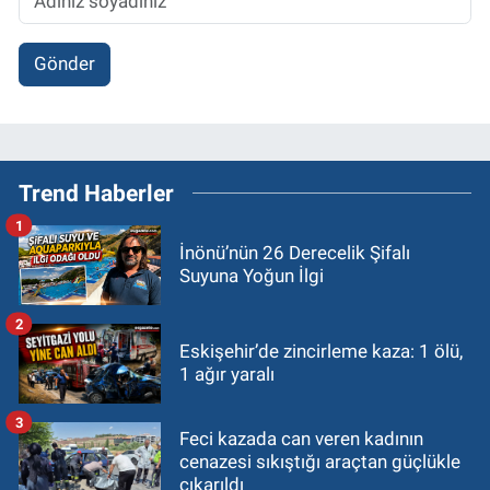
Gönder
Trend Haberler
1
İnönü’nün 26 Derecelik Şifalı
Suyuna Yoğun İlgi
2
Eskişehir’de zincirleme kaza: 1 ölü,
1 ağır yaralı
3
Feci kazada can veren kadının
cenazesi sıkıştığı araçtan güçlükle
çıkarıldı