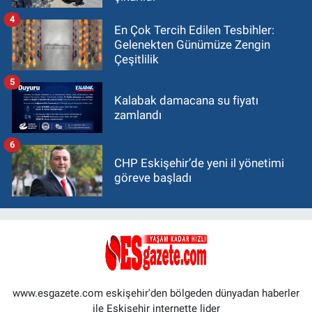
4
En Çok Tercih Edilen Tesbihler:
Gelenekten Günümüze Zengin
Çeşitlilik
5
Kalabak damacana su fiyatı
zamlandı
6
CHP Eskişehir’de yeni il yönetimi
göreve başladı
www.esgazete.com eskişehir'den bölgeden dünyadan haberler
ile Eskişehir internette lider