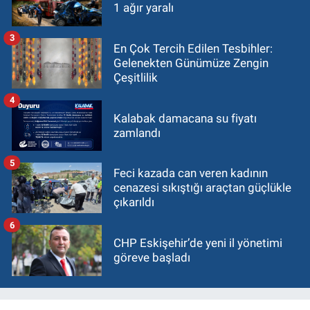
1 ağır yaralı
3
En Çok Tercih Edilen Tesbihler:
Gelenekten Günümüze Zengin
Çeşitlilik
4
Kalabak damacana su fiyatı
zamlandı
5
Feci kazada can veren kadının
cenazesi sıkıştığı araçtan güçlükle
çıkarıldı
6
CHP Eskişehir’de yeni il yönetimi
göreve başladı