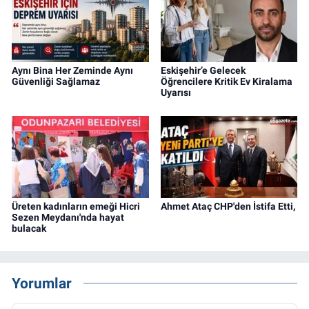
Aynı Bina Her Zeminde Aynı
Eskişehir’e Gelecek
Güvenliği Sağlamaz
Öğrencilere Kritik Ev Kiralama
Uyarısı
Üreten kadınların emeği Hicri
Ahmet Ataç CHP'den İstifa Etti,
Sezen Meydanı'nda hayat
bulacak
Yorumlar