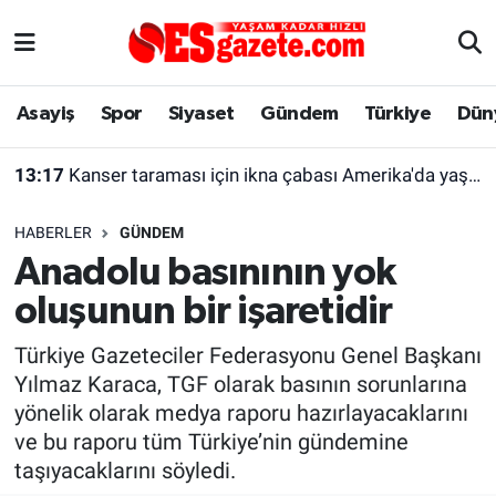
Asayiş
Yaşam
Eskişehir Nöbetçi Eczaneler
Asayiş
Spor
Siyaset
Gündem
Türkiye
Dün
Spor
Afyonkarahisar
Eskişehir Hava Durumu
13:17
Kanser taraması için ikna çabası Amerika'da yaşayan kadını şaşırttı
Siyaset
Eğitim
Eskişehir Trafik Yoğunluk Haritası
HABERLER
GÜNDEM
Gündem
Eskişehirspor Arşivi
Süper Lig Puan Durumu ve Fikstür
Anadolu basınının yok
oluşunun bir işaretidir
Türkiye
Eskişehir Arşivi
Tüm Manşetler
Türkiye Gazeteciler Federasyonu Genel Başkanı
Dünya
Röportaj
Son Dakika Haberleri
Yılmaz Karaca, TGF olarak basının sorunlarına
yönelik olarak medya raporu hazırlayacaklarını
Sağlık
Ekonomi
Haber Arşivi
ve bu raporu tüm Türkiye’nin gündemine
taşıyacaklarını söyledi.
Alış-Veriş/İş dünyası
Kültür Sanat