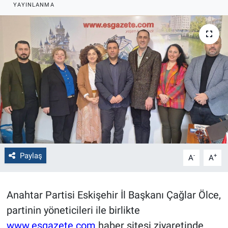
YAYINLANMA
Politika
Bilecik
Kütahya
Gezi
Genel
Çevre
Paylaş
-
+
A
A
Yerel
Anahtar Partisi Eskişehir İl Başkanı Çağlar Ölce,
Magazin
partinin yöneticileri ile birlikte
www.esgazete.com
haber sitesi ziyaretinde
Bilim ve Teknoloji