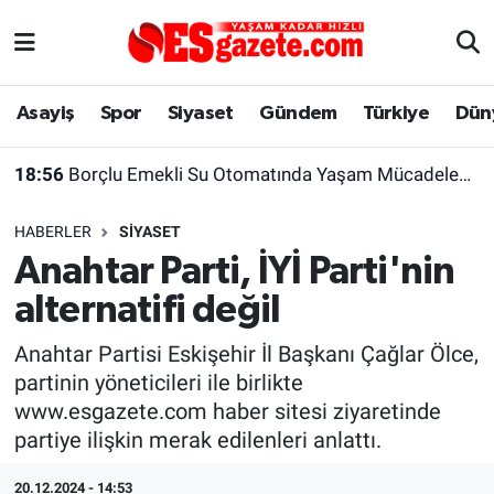
Asayiş
Yaşam
Eskişehir Nöbetçi Eczaneler
Asayiş
Spor
Siyaset
Gündem
Türkiye
Dün
Spor
Afyonkarahisar
Eskişehir Hava Durumu
18:56
Borçlu Emekli Su Otomatında Yaşam Mücadelesi Veriyor
Siyaset
Eğitim
Eskişehir Trafik Yoğunluk Haritası
HABERLER
SIYASET
Gündem
Eskişehirspor Arşivi
Süper Lig Puan Durumu ve Fikstür
Anahtar Parti, İYİ Parti'nin
alternatifi değil
Türkiye
Eskişehir Arşivi
Tüm Manşetler
Anahtar Partisi Eskişehir İl Başkanı Çağlar Ölce,
Dünya
Röportaj
Son Dakika Haberleri
partinin yöneticileri ile birlikte
www.esgazete.com haber sitesi ziyaretinde
Sağlık
Ekonomi
Haber Arşivi
partiye ilişkin merak edilenleri anlattı.
Alış-Veriş/İş dünyası
Kültür Sanat
20.12.2024 - 14:53