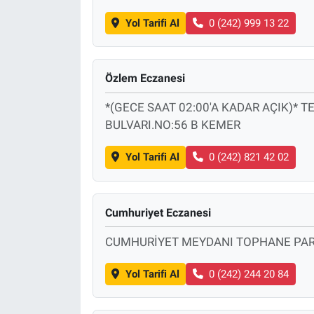
Yol Tarifi Al
0 (242) 999 13 22
Özlem Eczanesi
*(GECE SAAT 02:00'A KADAR AÇIK)*
BULVARI.NO:56 B KEMER
Yol Tarifi Al
0 (242) 821 42 02
Cumhuriyet Eczanesi
CUMHURİYET MEYDANI TOPHANE PARK
Yol Tarifi Al
0 (242) 244 20 84