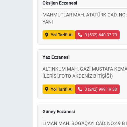
Oksijen Eczanesi
MAHMUTLAR MAH. ATATÜRK CAD. NO:1
YANI
Yol Tarifi Al
0 (532) 640 37 70
Yaz Eczanesi
ALTINKUM MAH. GAZİ MUSTAFA KEMAL
İLERİSİ.FOTO AKDENİZ BİTİŞİĞİ)
Yol Tarifi Al
0 (242) 999 19 38
Güney Eczanesi
LİMAN MAH. BOĞAÇAYI CAD. NO:49 B