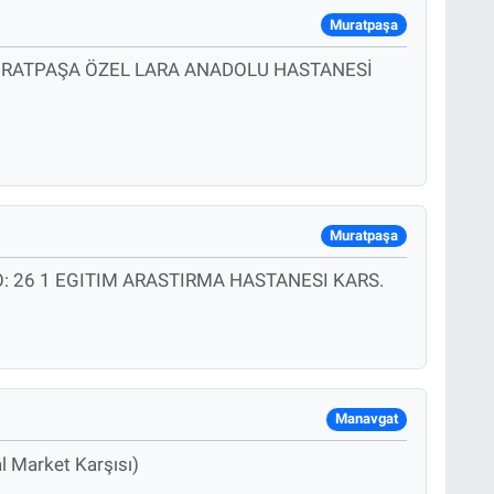
Muratpaşa
URATPAŞA ÖZEL LARA ANADOLU HASTANESİ
Muratpaşa
O: 26 1 EGITIM ARASTIRMA HASTANESI KARS.
Manavgat
l Market Karşısı)