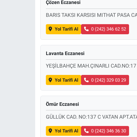
Çözen Eczanesi
BARIS TAKSI KARSISI MITHAT PASA 
Yol Tarifi Al
0 (242) 346 62 52
Lavanta Eczanesi
YEŞİLBAHÇE MAH.ÇINARLI CAD.NO:17 
Yol Tarifi Al
0 (242) 329 03 29
Ömür Eczanesi
GÜLLÜK CAD. NO:137 C VATAN APT.AT
Yol Tarifi Al
0 (242) 346 36 30