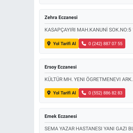
Zehra Eczanesi
KASAPÇAYIRI MAH.KANUNİ SOK.NO:5
Yol Tarifi Al
0 (242) 887 07 55
Ersoy Eczanesi
KÜLTÜR MH. YENI ÖGRETMENEVI ARK.
Yol Tarifi Al
0 (552) 886 82 83
Emek Eczanesi
SEMA YAZAR HASTANESI YANI GAZI B