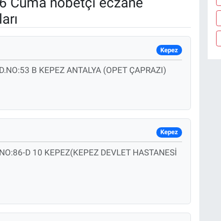
6 Cuma nöbetçi eczane
arı
Kepez
NO:53 B KEPEZ ANTALYA (OPET ÇAPRAZI)
Kepez
O:86-D 10 KEPEZ(KEPEZ DEVLET HASTANESİ