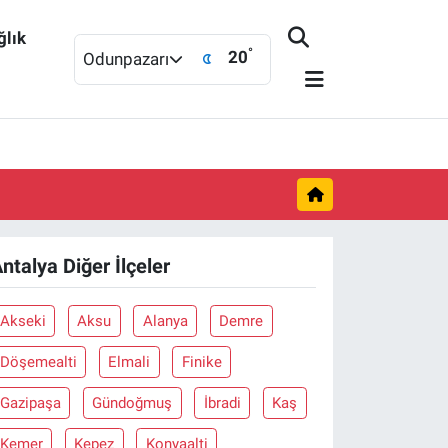
ğlık
°
20
Odunpazarı
ntalya Diğer İlçeler
Akseki
Aksu
Alanya
Demre
Döşemealti
Elmali
Finike
Gazipaşa
Gündoğmuş
İbradi
Kaş
Kemer
Kepez
Konyaalti