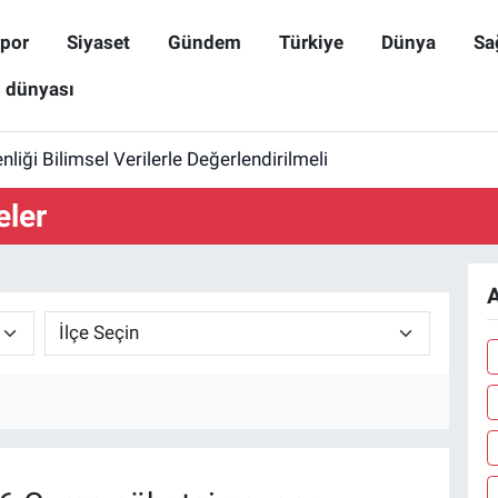
por
Siyaset
Gündem
Türkiye
Dünya
Sa
ş dünyası
iği Bilimsel Verilerle Değerlendirilmeli
eler
A