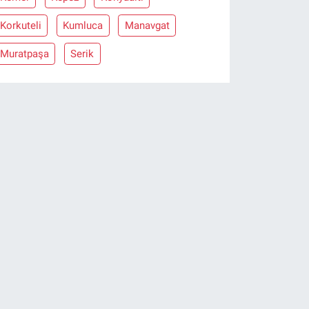
Korkuteli
Kumluca
Manavgat
Muratpaşa
Serik