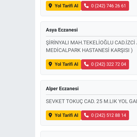
Yol Tarifi Al
0 (242) 746 26 61
Asya Eczanesi
ŞİRİNYALI MAH.TEKELİOĞLU CAD.İZCİ
MEDİCALPARK HASTANESİ KARŞISI )
Yol Tarifi Al
0 (242) 322 72 04
Alper Eczanesi
SEVKET TOKUÇ CAD. 25 M.LIK YOL GA
Yol Tarifi Al
0 (242) 512 88 14