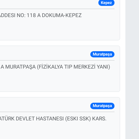
Kepez
CADDESI NO: 118 A DOKUMA-KEPEZ
Muratpaşa
A MURATPAŞA (FİZİKALYA TIP MERKEZİ YANI)
Muratpaşa
ATÜRK DEVLET HASTANESI (ESKI SSK) KARS.