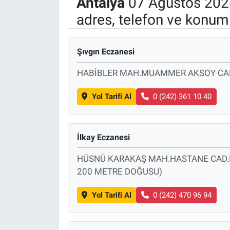
Antalya
07 Ağustos 202
adres, telefon ve konuml
Politika
Bilecik
Şıvgın Eczanesi
Kütahya
HABİBLER MAH.MUAMMER AKSOY CAD.
Gezi
Yol Tarifi Al
0 (242) 361 10 40
Genel
İlkay Eczanesi
Çevre
HÜSNÜ KARAKAŞ MAH.HASTANE CAD.N
200 METRE DOĞUSU)
Yerel
Yol Tarifi Al
0 (242) 470 96 94
Magazin
Bilim ve Teknoloji