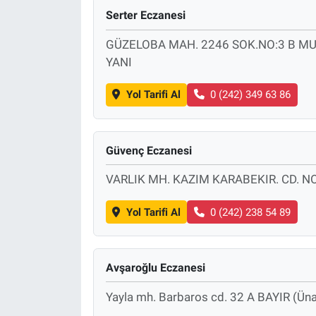
Serter Eczanesi
GÜZELOBA MAH. 2246 SOK.NO:3 B M
YANI
Yol Tarifi Al
0 (242) 349 63 86
Güvenç Eczanesi
VARLIK MH. KAZIM KARABEKIR. CD. N
Yol Tarifi Al
0 (242) 238 54 89
Avşaroğlu Eczanesi
Yayla mh. Barbaros cd. 32 A BAYIR (Üna