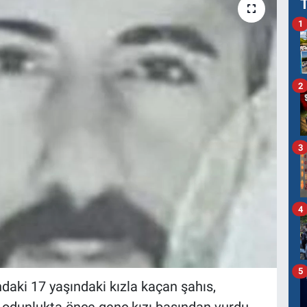
1
2
3
4
5
daki 17 yaşındaki kızla kaçan şahıs,