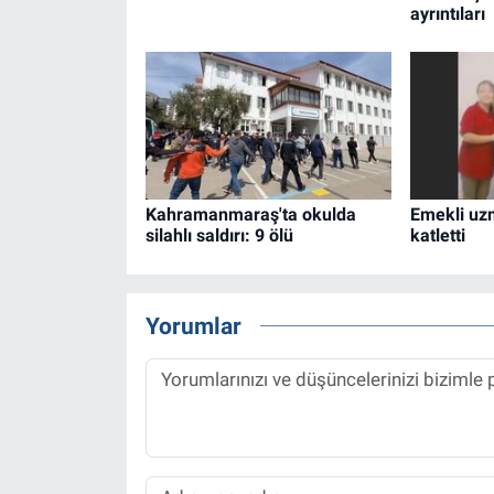
ayrıntıları
Kahramanmaraş'ta okulda
Emekli uzm
silahlı saldırı: 9 ölü
katletti
Yorumlar