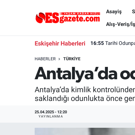
Asayiş
S
Asayiş
Yaşam
Eskişehir Nöbetçi Eczaneler
Alış-Veriş/İ
Spor
Afyonkarahisar
Eskişehir Hava Durumu
Eskişehir Haberleri
16:55
Tarihi Odunpa
Siyaset
Eğitim
Eskişehir Trafik Yoğunluk Haritası
HABERLER
TÜRKIYE
Antalya’da o
Gündem
Eskişehirspor Arşivi
Süper Lig Puan Durumu ve Fikstür
Türkiye
Eskişehir Arşivi
Tüm Manşetler
Antalya’da kimlik kontrolünde
saklandığı odunlukta önce genç 
Dünya
Röportaj
Son Dakika Haberleri
25.04.2025 - 12:20
Sağlık
Ekonomi
Haber Arşivi
YAYINLANMA
Alış-Veriş/İş dünyası
Kültür Sanat