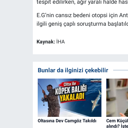
tespit edilirken, ağır yaralı halde h
E.G’nin cansız bedeni otopsi için Ant
ilgili geniş çaplı soruşturma başlatıld
Kaynak:
İHA
Bunlar da ilginizi çekebilir
Oltasına Dev Camgöz Takıldı
Cem Küçük
alındı? İş