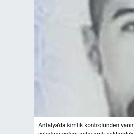
Politika
Bilecik
Kütahya
Gezi
Genel
Çevre
Yerel
Magazin
Antalya’da kimlik kontrolünden yanın
Bilim ve Teknoloji