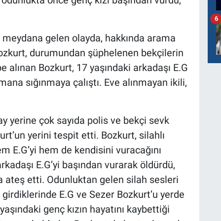
 odunlukta önce genç kızı başından vurdu,
6
de meydana gelen olayda, hakkında arama
Bozkurt, durumundan şüphelenen bekçilerin
be alınan Bozkurt, 17 yaşındaki arkadaşı E.G
tmana sığınmaya çalıştı. Eve alınmayan ikili,
ay yerine çok sayıda polis ve bekçi sevk
rt’un yerini tespit etti. Bozkurt, silahlı
m E.G’yi hem de kendisini vuracağını
arkadaşı E.G’yi başından vurarak öldürdü,
 ateş etti. Odunluktan gelen silah sesleri
i girdiklerinde E.G ve Sezer Bozkurt’u yerde
yaşındaki genç kızın hayatını kaybettiği