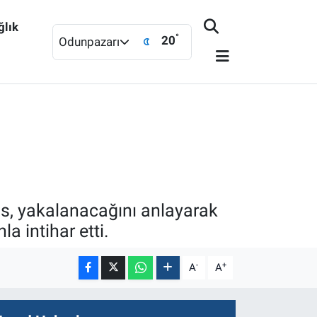
ğlık
°
20
Odunpazarı
ıs, yakalanacağını anlayarak
a intihar etti.
-
+
A
A