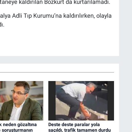
astaneye kaldırılan Bozkurt da kurtarılamadı.
alya Adli Tıp Kurumu’na kaldırılırken, olayla
ı.
 neden gözaltına
Deste deste paralar yola
te soruşturmanın
saçıldı, trafik tamamen durdu