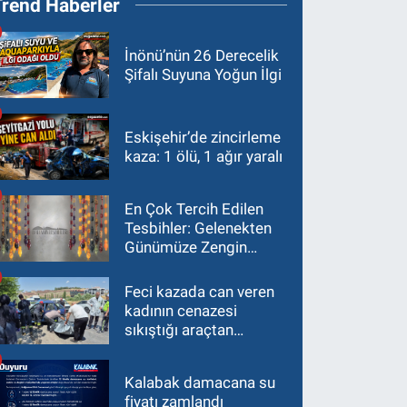
Trend Haberler
İnönü’nün 26 Derecelik
Şifalı Suyuna Yoğun İlgi
Eskişehir’de zincirleme
kaza: 1 ölü, 1 ağır yaralı
En Çok Tercih Edilen
Tesbihler: Gelenekten
Günümüze Zengin
Çeşitlilik
Feci kazada can veren
kadının cenazesi
sıkıştığı araçtan
güçlükle çıkarıldı
Kalabak damacana su
fiyatı zamlandı