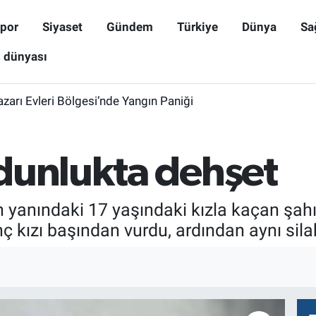
por
Siyaset
Gündem
Türkiye
Dünya
Sa
ş dünyası
zarı Evleri Bölgesi’nde Yangın Paniği
dunlukta dehşet
n yanındaki 17 yaşındaki kızla kaçan şah
kızı başından vurdu, ardından aynı silahl