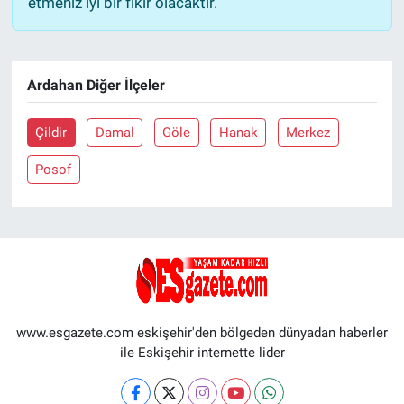
etmeniz iyi bir fikir olacaktır.
Ardahan Diğer İlçeler
Çildir
Damal
Göle
Hanak
Merkez
Posof
www.esgazete.com eskişehir'den bölgeden dünyadan haberler
ile Eskişehir internette lider