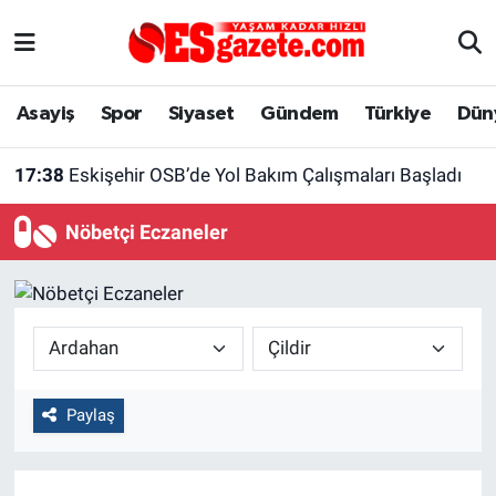
Asayiş
Yaşam
Eskişehir Nöbetçi Eczaneler
Asayiş
Spor
Siyaset
Gündem
Türkiye
Dün
Spor
Afyonkarahisar
Eskişehir Hava Durumu
17:38
Eskişehir OSB’de Yol Bakım Çalışmaları Başladı
Siyaset
Eğitim
Eskişehir Trafik Yoğunluk Haritası
Nöbetçi Eczaneler
Gündem
Eskişehirspor Arşivi
Süper Lig Puan Durumu ve Fikstür
Türkiye
Eskişehir Arşivi
Tüm Manşetler
Dünya
Röportaj
Son Dakika Haberleri
Paylaş
Sağlık
Ekonomi
Haber Arşivi
Alış-Veriş/İş dünyası
Kültür Sanat