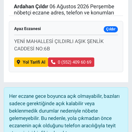
Ardahan
Çıldır
06 Ağustos 2026 Perşembe
Politika
nöbetçi eczane adres, telefon ve konumları
Bilecik
Ayaz Eczanesi
Çıldır
Kütahya
YENİ MAHALLESİ ÇILDIRLI AŞIK ŞENLİK
CADDESİ NO:6B
Gezi
Yol Tarifi Al
0 (552) 409 60 69
Genel
Çevre
Her eczane gece boyunca açık olmayabilir, bazıları
Yerel
sadece gerektiğinde açık kalabilir veya
beklenmedik durumlar nedeniyle nöbete
Magazin
gelemeyebilir. Bu nedenle, yola çıkmadan önce
eczanenin açık olduğunu telefon aracılığıyla teyit
Bilim ve Teknoloji