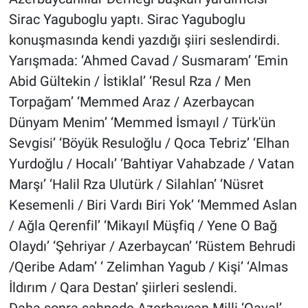
Sirac Yaguboglu yaptı. Sirac Yaguboglu
konuşmasında kendi yazdığı şiiri seslendirdi.
Yarışmada: ‘Ahmed Cavad / Susmaram’ ‘Emin
Abid Gültekin / İstiklal’ ‘Resul Rza / Men
Torpağam’ ‘Memmed Araz / Azerbaycan
Dünyam Menim’ ‘Memmed İsmayıl / Türk'ün
Sevgisi’ ‘Böyük Resuloğlu / Qoca Tebriz’ ‘Elhan
Yurdoğlu / Hocalı’ ‘Bahtiyar Vahabzade / Vatan
Marşı’ ‘Halil Rza Ulutürk / Silahlan’ ‘Nüsret
Kesemenli / Biri Vardı Biri Yok’ ‘Memmed Aslan
/ Ağla Qerenfil’ ‘Mikayıl Müşfiq / Yene O Bağ
Olaydı’ ‘Şehriyar / Azerbaycan’ ‘Rüstem Behrudi
/Qeribe Adam’ ‘ Zelimhan Yagub / Kişi’ ‘Almas
İldırım / Qara Destan’ şiirleri seslendi.
Daha sonra sahnede Azerbaycan Milli ‘Qaval’