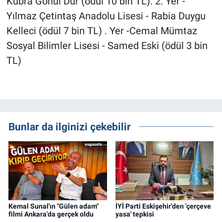
Kübra Gönül Dur (ödül 10 bin TL). 2. Yer -
Yılmaz Çetintaş Anadolu Lisesi - Rabia Duygu
Kelleci (ödül 7 bin TL) . Yer -Cemal Mümtaz
Sosyal Bilimler Lisesi - Samed Eski (ödül 3 bin
TL)
Bunlar da ilginizi çekebilir
Kemal Sunal'ın "Gülen adam"
İYİ Parti Eskişehir'den 'çerçeve
filmi Ankara'da gerçek oldu
yasa' tepkisi