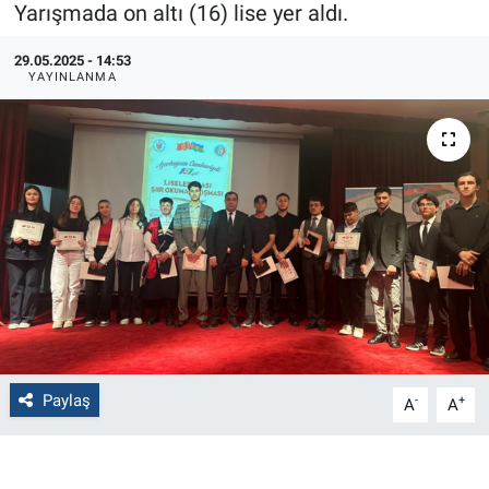
Yarışmada on altı (16) lise yer aldı.
Politika
29.05.2025 - 14:53
YAYINLANMA
Bilecik
Kütahya
Gezi
Genel
Çevre
Yerel
Paylaş
-
+
A
A
Magazin
Bilim ve Teknoloji