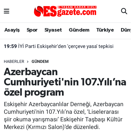
Asayiş
Yaşam
Eskişehir Nöbetçi Eczaneler
Asayiş
Spor
Siyaset
Gündem
Türkiye
Dün
Spor
Afyonkarahisar
Eskişehir Hava Durumu
19:59
İYİ Parti Eskişehir'den 'çerçeve yasa' tepkisi
Siyaset
Eğitim
Eskişehir Trafik Yoğunluk Haritası
HABERLER
GÜNDEM
Gündem
Eskişehirspor Arşivi
Süper Lig Puan Durumu ve Fikstür
Azerbaycan
Cumhuriyeti'nin 107.Yılı’na
Türkiye
Eskişehir Arşivi
Tüm Manşetler
özel program
Dünya
Röportaj
Son Dakika Haberleri
Eskişehir Azerbaycanlılar Derneği, Azerbaycan
Cumhuriyeti'nin 107.Yılı’na özel, ‘Liselerarası
Sağlık
Ekonomi
Haber Arşivi
şiir okuma yarışması’ Eskişehir Taşbaşı Kültür
Merkezi (Kırmızı Salon)’de düzenledi.
Alış-Veriş/İş dünyası
Kültür Sanat