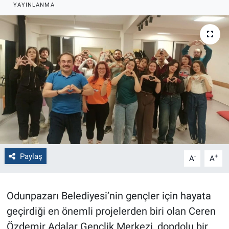
YAYINLANMA
Politika
Bilecik
Kütahya
Gezi
Genel
Çevre
Paylaş
-
+
A
A
Yerel
Odunpazarı Belediyesi’nin gençler için hayata
Magazin
geçirdiği en önemli projelerden biri olan Ceren
Özdemir Adalar Gençlik Merkezi, dopdolu bir
Bilim ve Teknoloji