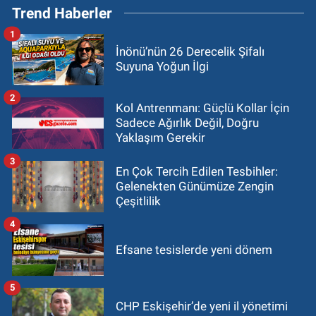
Trend Haberler
1
İnönü’nün 26 Derecelik Şifalı
Suyuna Yoğun İlgi
2
Kol Antrenmanı: Güçlü Kollar İçin
Sadece Ağırlık Değil, Doğru
Yaklaşım Gerekir
3
En Çok Tercih Edilen Tesbihler:
Gelenekten Günümüze Zengin
Çeşitlilik
4
Efsane tesislerde yeni dönem
5
CHP Eskişehir’de yeni il yönetimi