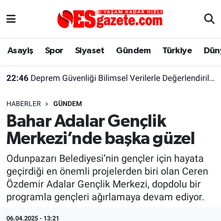
Asayiş
Yaşam
Eskişehir Nöbetçi Eczaneler
Asayiş
Spor
Siyaset
Gündem
Türkiye
Dün
Spor
Afyonkarahisar
Eskişehir Hava Durumu
22:46
Deprem Güvenliği Bilimsel Verilerle Değerlendirilmeli
Siyaset
Eğitim
Eskişehir Trafik Yoğunluk Haritası
HABERLER
GÜNDEM
Gündem
Eskişehirspor Arşivi
Süper Lig Puan Durumu ve Fikstür
Bahar Adalar Gençlik
Merkezi’nde başka güzel
Türkiye
Eskişehir Arşivi
Tüm Manşetler
Odunpazarı Belediyesi’nin gençler için hayata
Dünya
Röportaj
Son Dakika Haberleri
geçirdiği en önemli projelerden biri olan Ceren
Özdemir Adalar Gençlik Merkezi, dopdolu bir
Sağlık
Ekonomi
Haber Arşivi
programla gençleri ağırlamaya devam ediyor.
Alış-Veriş/İş dünyası
Kültür Sanat
06.04.2025 - 13:21