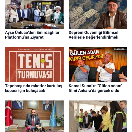
Ayşe Ünlüce’den Emirdağlılar
Deprem Güvenliği Bilimsel
Platformu’na Ziyaret
Verilerle Değerlendirilmeli
Tepebaşı’nda raketler kurtuluş
Kemal Sunal'ın "Gülen adam"
kupası için buluşacak
filmi Ankara'da gerçek oldu