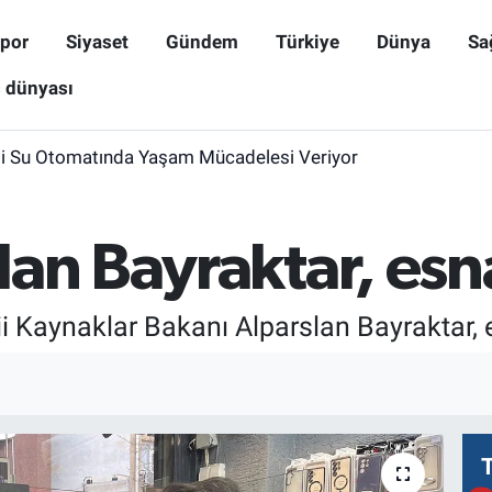
por
Siyaset
Gündem
Türkiye
Dünya
Sa
ş dünyası
i Su Otomatında Yaşam Mücadelesi Veriyor
an Bayraktar, esnaf
ii Kaynaklar Bakanı Alparslan Bayraktar, es