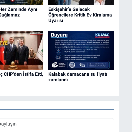
 Her Zeminde Aynı
Eskişehir’e Gelecek
 Sağlamaz
Öğrencilere Kritik Ev Kiralama
Uyarısı
 CHP'den İstifa Etti,
Kalabak damacana su fiyatı
zamlandı