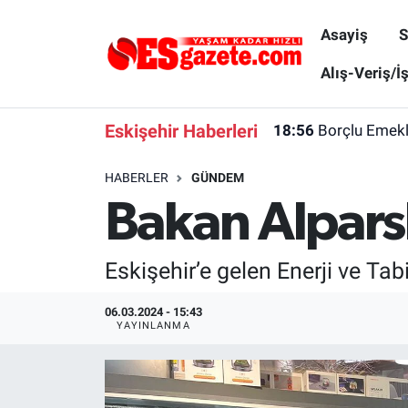
Asayiş
S
Asayiş
Yaşam
Eskişehir Nöbetçi Eczaneler
Alış-Veriş/İ
Spor
Afyonkarahisar
Eskişehir Hava Durumu
Eskişehir Haberleri
18:56
Borçlu Emekl
Siyaset
Eğitim
Eskişehir Trafik Yoğunluk Haritası
HABERLER
GÜNDEM
Bakan Alparsl
Gündem
Eskişehirspor Arşivi
Süper Lig Puan Durumu ve Fikstür
Türkiye
Eskişehir Arşivi
Tüm Manşetler
Eskişehir’e gelen Enerji ve Tab
Dünya
Röportaj
Son Dakika Haberleri
06.03.2024 - 15:43
YAYINLANMA
Sağlık
Ekonomi
Haber Arşivi
Alış-Veriş/İş dünyası
Kültür Sanat