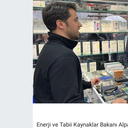
Politika
Bilecik
Kütahya
Gezi
Genel
Çevre
Yerel
Magazin
Enerji ve Tabii Kaynaklar Bakanı Alp
Bilim ve Teknoloji