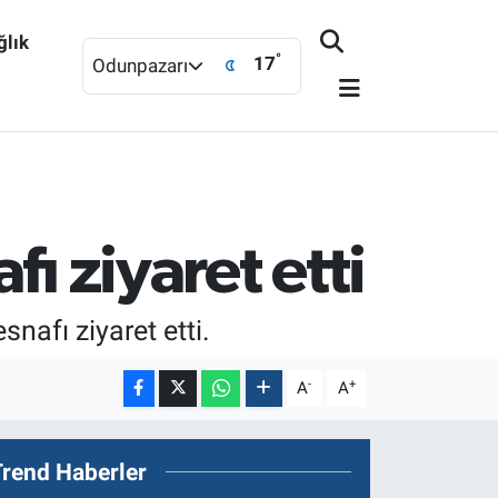
ğlık
°
17
Odunpazarı
ı ziyaret etti
nafı ziyaret etti.
-
+
A
A
Trend Haberler