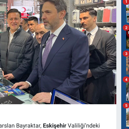
1
2
3
4
5
arslan Bayraktar,
Eskişehir
Valiliği’ndeki