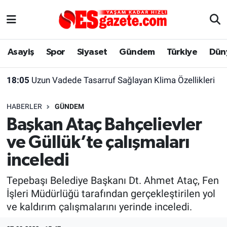
Asayiş
Yaşam
Eskişehir Nöbetçi Eczaneler
Asayiş
Spor
Siyaset
Gündem
Türkiye
Dün
Spor
Afyonkarahisar
Eskişehir Hava Durumu
18:05
Uzun Vadede Tasarruf Sağlayan Klima Özellikleri
Siyaset
Eğitim
Eskişehir Trafik Yoğunluk Haritası
HABERLER
GÜNDEM
Gündem
Eskişehirspor Arşivi
Süper Lig Puan Durumu ve Fikstür
Başkan Ataç Bahçelievler
ve Güllük’te çalışmaları
Türkiye
Eskişehir Arşivi
Tüm Manşetler
inceledi
Dünya
Röportaj
Son Dakika Haberleri
Tepebaşı Belediye Başkanı Dt. Ahmet Ataç, Fen
İşleri Müdürlüğü tarafından gerçekleştirilen yol
Sağlık
Ekonomi
Haber Arşivi
ve kaldırım çalışmalarını yerinde inceledi.
Alış-Veriş/İş dünyası
Kültür Sanat