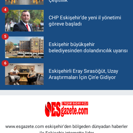
4
CHP Eskişehir’de yeni il yönetimi
göreve başladı
5
Eskişehir büyükşehir
belediyesinden dolandırıcılık uyarısı
6
Eskişehirli Eray Sırasöğüt, Uzay
Araştırmaları İçin Çin'e Gidiyor
www.esgazete.com eskişehir'den bölgeden dünyadan haberler
ile Eskişehir internette lider