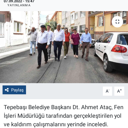
07.09.2022 - 15:47
YAYINLANMA
Politika
Bilecik
Kütahya
Gezi
Genel
Çevre
Paylaş
-
+
A
A
Yerel
Tepebaşı Belediye Başkanı Dt. Ahmet Ataç, Fen
Magazin
İşleri Müdürlüğü tarafından gerçekleştirilen yol
ve kaldırım çalışmalarını yerinde inceledi.
Bilim ve Teknoloji