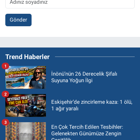
Gönder
Trend Haberler
1
İnönü’nün 26 Derecelik Şifalı
Suyuna Yoğun İlgi
2
Eskişehir’de zincirleme kaza: 1 ölü,
1 ağır yaralı
3
En Çok Tercih Edilen Tesbihler:
Gelenekten Günümüze Zengin
Çeşitlilik