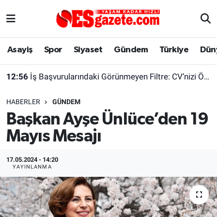
Asayiş
Yaşam
Eskişehir Nöbetçi Eczaneler
Asayiş
Spor
Siyaset
Gündem
Türkiye
Dün
Spor
Afyonkarahisar
Eskişehir Hava Durumu
12:56
İş Başvurularındaki Görünmeyen Filtre: CV’nizi Önce Bir Yazılım Okuyor
Siyaset
Eğitim
Eskişehir Trafik Yoğunluk Haritası
HABERLER
GÜNDEM
Gündem
Eskişehirspor Arşivi
Süper Lig Puan Durumu ve Fikstür
Başkan Ayşe Ünlüce’den 19
Mayıs Mesajı
Türkiye
Eskişehir Arşivi
Tüm Manşetler
Dünya
Röportaj
Son Dakika Haberleri
17.05.2024 - 14:20
YAYINLANMA
Sağlık
Ekonomi
Haber Arşivi
Alış-Veriş/İş dünyası
Kültür Sanat