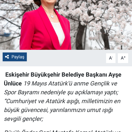
Politika
Bilecik
Kütahya
Gezi
Paylaş
-
+
A
A
Genel
Eskişehir Büyükşehir Belediye Başkanı Ayşe
Ünlüce
19 Mayıs Atatürk’ü anme Gençlik ve
Çevre
Spor Bayramı nedeniyle şu açıklamayı yaptı;
“Cumhuriyet ve Atatürk aşığı, milletimizin en
Yerel
büyük güvencesi, yarınlarımızın umut ışığı
Magazin
sevgili gençler;
Bilim ve Teknoloji