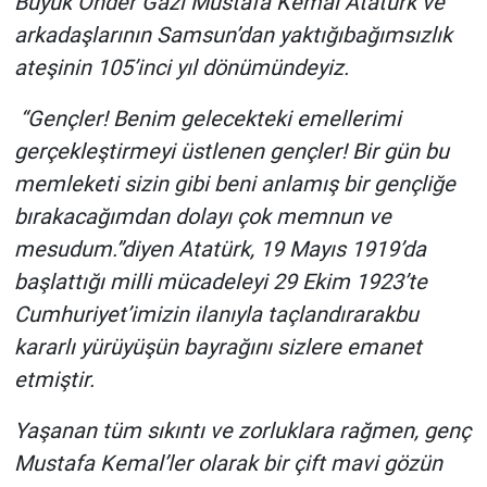
Büyük Önder Gazi Mustafa Kemal Atatürk ve
arkadaşlarının Samsun’dan yaktığıbağımsızlık
ateşinin 105’inci yıl dönümündeyiz.
“Gençler! Benim gelecekteki emellerimi
gerçekleştirmeyi üstlenen gençler! Bir gün bu
memleketi sizin gibi beni anlamış bir gençliğe
bırakacağımdan dolayı çok memnun ve
mesudum.”diyen Atatürk, 19 Mayıs 1919’da
başlattığı milli mücadeleyi 29 Ekim 1923’te
Cumhuriyet’imizin ilanıyla taçlandırarakbu
kararlı yürüyüşün bayrağını sizlere emanet
etmiştir.
Yaşanan tüm sıkıntı ve zorluklara rağmen, genç
Mustafa Kemal’ler olarak bir çift mavi gözün