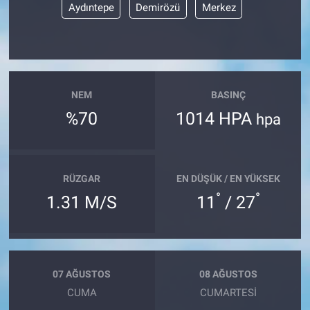
Aydıntepe
Demirözü
Merkez
NEM
BASINÇ
%70
1014 HPA
hpa
RÜZGAR
EN DÜŞÜK / EN YÜKSEK
°
°
1.31 M/S
11
/ 27
07 AĞUSTOS
08 AĞUSTOS
CUMA
CUMARTESI