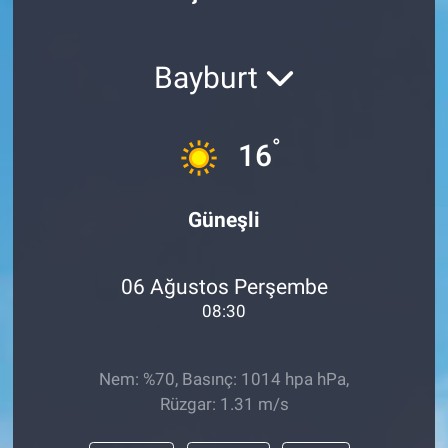
Politika
Bayburt
Bilecik
Kütahya
°
16
Gezi
Güneşli
Genel
06 Ağustos Perşembe
Çevre
08:30
Yerel
Nem: %70, Basınç: 1014 hpa hPa,
Magazin
Rüzgar: 1.31 m/s
Bilim ve Teknoloji