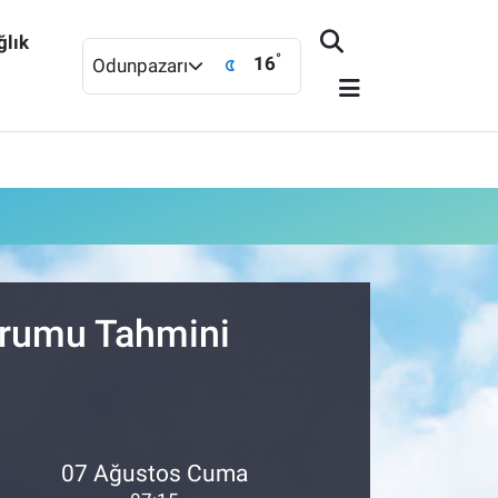
ğlık
°
16
Odunpazarı
Durumu Tahmini
07 Ağustos Cuma