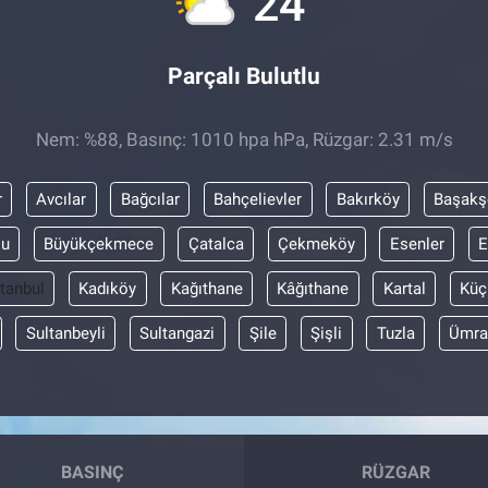
24
Parçalı Bulutlu
Nem: %88, Basınç: 1010 hpa hPa, Rüzgar: 2.31 m/s
r
Avcılar
Bağcılar
Bahçelievler
Bakırköy
Başakş
lu
Büyükçekmece
Çatalca
Çekmeköy
Esenler
E
stanbul
Kadıköy
Kağıthane
Kâğıthane
Kartal
Küç
Sultanbeyli
Sultangazi
Şile
Şişli
Tuzla
Ümra
BASINÇ
RÜZGAR