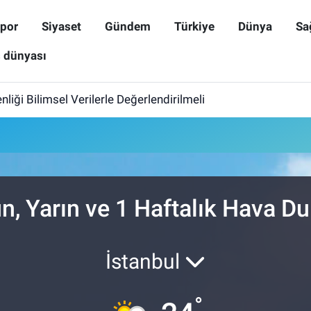
por
Siyaset
Gündem
Türkiye
Dünya
Sa
ş dünyası
iği Bilimsel Verilerle Değerlendirilmeli
n, Yarın ve 1 Haftalık Hava 
İstanbul
°