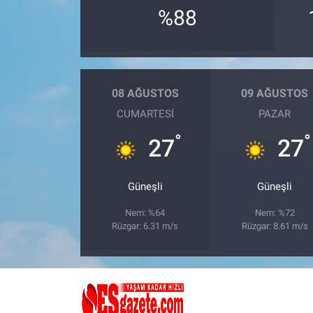
%88
08 AĞUSTOS
09 AĞUSTOS
CUMARTESI
PAZAR
°
°
27
27
Güneşli
Güneşli
Nem: %64
Nem: %72
Rüzgar: 6.31 m/s
Rüzgar: 8.61 m/s