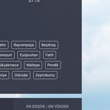
07:15
ehir
Bayrampaşa
Beşiktaş
senyurt
Eyüpsultan
Fatih
ükçekmece
Maltepe
Pendik
niye
Üsküdar
Zeytinburnu
EN DÜŞÜK / EN YÜKSEK