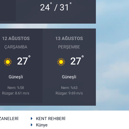
°
°
24
/ 31
12 AĞUSTOS
13 AĞUSTOS
ÇARŞAMBA
PERŞEMBE
°
°
27
27
Güneşli
Güneşli
Nem: %58
Nem: %63
Rüzgar: 8.61 m/s
Rüzgar: 9.69 m/s
ZANELERİ
KENT REHBERİ
Künye