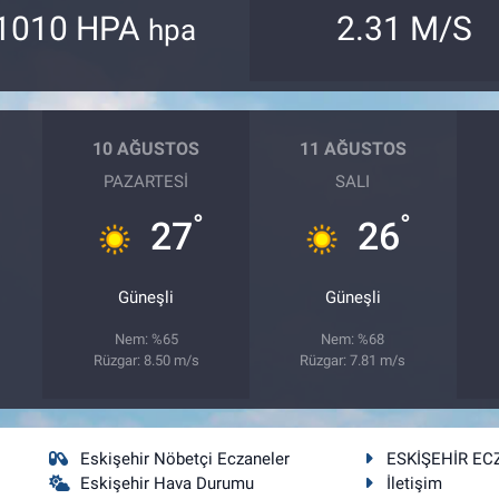
1010 HPA
2.31 M/S
hpa
10 AĞUSTOS
11 AĞUSTOS
PAZARTESI
SALI
°
°
27
26
Güneşli
Güneşli
Nem: %65
Nem: %68
Rüzgar: 8.50 m/s
Rüzgar: 7.81 m/s
Eskişehir Nöbetçi Eczaneler
ESKİŞEHİR EC
Eskişehir Hava Durumu
İletişim