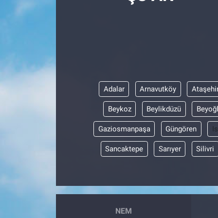
Politika
Bilecik
Kütahya
Adalar
Arnavutköy
Ataşehi
Gezi
Beykoz
Beylikdüzü
Beyoğ
Genel
Gaziosmanpaşa
Güngören
I
Çevre
Sancaktepe
Sarıyer
Silivri
Yerel
Magazin
NEM
Bilim ve Teknoloji