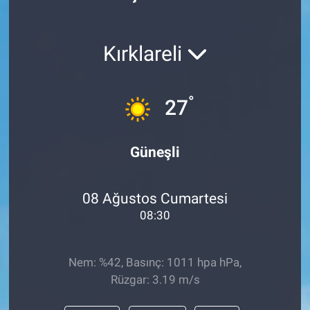
Politika
Kırklareli
Bilecik
Kütahya
°
27
Gezi
Güneşli
Genel
08 Ağustos Cumartesi
Çevre
08:30
Yerel
Nem: %42, Basınç: 1011 hpa hPa,
Magazin
Rüzgar: 3.19 m/s
Bilim ve Teknoloji