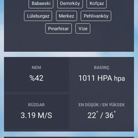
Babaeski
Demirköy
Kofçaz
Lüleburgaz
Merkez
Pehlivanköy
Pınarhisar
Vize
NEM
BASINÇ
%42
1011 HPA
hpa
RÜZGAR
EN DÜŞÜK / EN YÜKSEK
°
°
3.19 M/S
22
/ 36