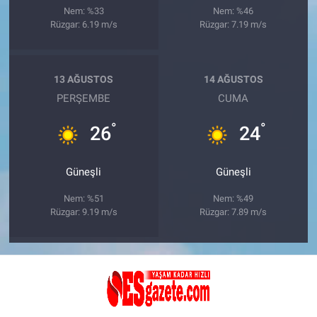
Nem: %33
Nem: %46
Rüzgar: 6.19 m/s
Rüzgar: 7.19 m/s
13 AĞUSTOS
14 AĞUSTOS
PERŞEMBE
CUMA
°
°
26
24
Güneşli
Güneşli
Nem: %51
Nem: %49
Rüzgar: 9.19 m/s
Rüzgar: 7.89 m/s