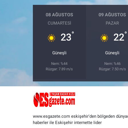
08 AĞUSTOS
09 AĞUSTOS
CUMARTESI
PAZAR
°
°
23
22
Güneşli
Güneşli
Nem: %44
Nem: %46
Rüzgar: 7.89 m/s
Rüzgar: 7.50 m/s
www.esgazete.com eskişehir'den bölgeden dünya
haberler ile Eskişehir internette lider