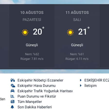
10 AĞUSTOS
11 AĞUSTOS
PAZARTESI
SALI
°
°
20
21
Güneşli
Güneşli
Nem: %62
Nem: %61
Rüzgar: 7.81 m/s
Rüzgar: 6.11 m/s
Eskişehir Nöbetçi Eczaneler
ESKİŞEHİR EC
Eskişehir Hava Durumu
İletişim
Eskişehir Trafik Yoğunluk Haritası
Puan Durumu ve Fikstür
dan
Tüm Manşetler
Son Dakika Haberleri