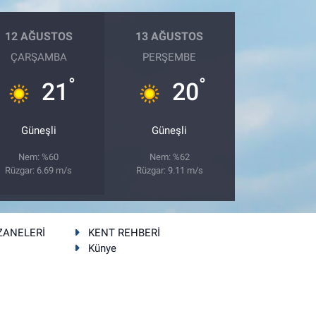
12 AĞUSTOS
13 AĞUSTOS
ÇARŞAMBA
PERŞEMBE
°
°
21
20
Güneşli
Güneşli
Nem: %60
Nem: %62
Rüzgar: 6.69 m/s
Rüzgar: 9.11 m/s
ZANELERİ
KENT REHBERİ
Künye