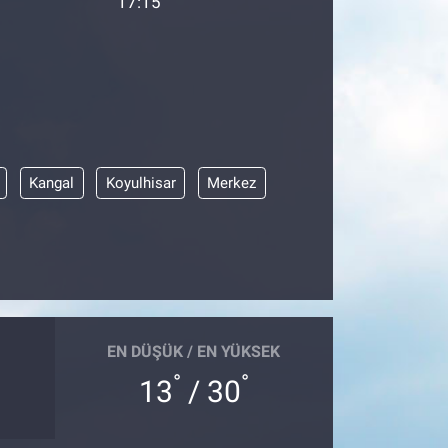
17:15
Kangal
Koyulhisar
Merkez
EN DÜŞÜK / EN YÜKSEK
°
°
13
/ 30