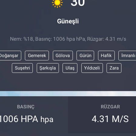
30
Güneşli
Nem: %18, Basınç: 1006 hpa hPa, Rüzgar: 4.31 m/s
Doğanşar
Gemerek
Gölova
Gürün
Hafik
İmranlı
Suşehri
Şarkışla
Ulaş
Yıldızeli
Zara
BASINÇ
RÜZGAR
1006 HPA
4.31 M/S
hpa