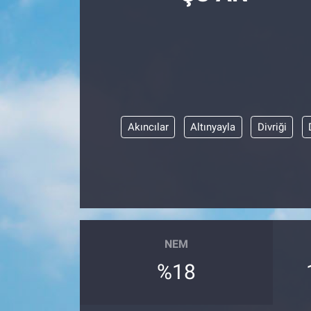
Politika
Bilecik
Kütahya
Akıncılar
Altınyayla
Divriği
Gezi
Genel
Çevre
Yerel
NEM
%18
Magazin
Bilim ve Teknoloji