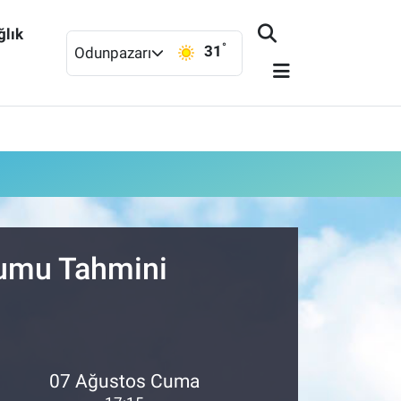
ğlık
°
31
Odunpazarı
rumu Tahmini
07 Ağustos Cuma