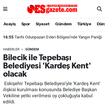
Asayiş
Yaşam
Eskişehir Nöbetçi Eczaneler
Asayiş
Spor
Siyaset
Gündem
Türkiye
Dün
Spor
Afyonkarahisar
Eskişehir Hava Durumu
16:55
Tarihi Odunpazarı Evleri Bölgesi’nde Yangın Paniği
Siyaset
Eğitim
Eskişehir Trafik Yoğunluk Haritası
HABERLER
GÜNDEM
Gündem
Eskişehirspor Arşivi
Süper Lig Puan Durumu ve Fikstür
Bilecik ile Tepebaşı
Belediyesi 'Kardeş Kent'
Türkiye
Eskişehir Arşivi
Tüm Manşetler
olacak
Dünya
Röportaj
Son Dakika Haberleri
Eskişehir Tepebaşı Belediyesi'yle 'Kardeş Kent'
ilişkisi kurulması konusunda Belediye Başkan
Sağlık
Ekonomi
Haber Arşivi
Vekiline yetki verilmesi oy çokluğuyla kabul
edildi.
Alış-Veriş/İş dünyası
Kültür Sanat