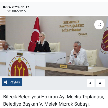
07.06.2023 - 11:17
Politika
YAYINLANMA
Bilecik
Kütahya
Gezi
Genel
Çevre
Paylaş
Yerel
-
+
A
A
Magazin
Bilecik Belediyesi Haziran Ayı Meclis Toplantısı,
Belediye Başkan V. Melek Mızrak Subaşı,
Bilim ve Teknoloji