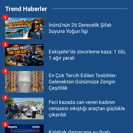
Trend Haberler
1
İnönü’nün 26 Derecelik Şifalı
Suyuna Yoğun İlgi
2
Eskişehir’de zincirleme kaza: 1 ölü,
1 ağır yaralı
3
En Çok Tercih Edilen Tesbihler:
Gelenekten Günümüze Zengin
Çeşitlilik
4
Feci kazada can veren kadının
cenazesi sıkıştığı araçtan güçlükle
çıkarıldı
5
Kalabak damacana su fiyatı