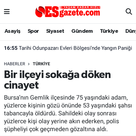
Asayiş
Yaşam
Eskişehir Nöbetçi Eczaneler
Asayiş
Spor
Siyaset
Gündem
Türkiye
Dün
Spor
Afyonkarahisar
Eskişehir Hava Durumu
16:55
Tarihi Odunpazarı Evleri Bölgesi’nde Yangın Paniği
Siyaset
Eğitim
Eskişehir Trafik Yoğunluk Haritası
HABERLER
TÜRKIYE
Gündem
Eskişehirspor Arşivi
Süper Lig Puan Durumu ve Fikstür
Bir ilçeyi sokağa döken
cinayet
Türkiye
Eskişehir Arşivi
Tüm Manşetler
Bursa’nın Gemlik ilçesinde 75 yaşındaki adam,
Dünya
Röportaj
Son Dakika Haberleri
yüzlerce kişinin gözü önünde 53 yaşındaki şahsı
tabancayla öldürdü. Sahildeki olay sonrası
Sağlık
Ekonomi
Haber Arşivi
yüzlerce kişi olay yerine akın ederken, polis
şüpheliyi çok geçmeden gözaltına aldı.
Alış-Veriş/İş dünyası
Kültür Sanat