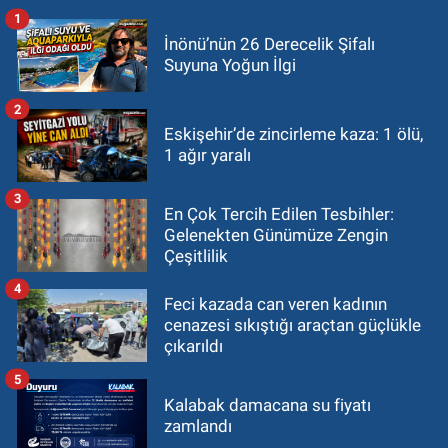
1
İnönü’nün 26 Derecelik Şifalı
Suyuna Yoğun İlgi
2
Eskişehir’de zincirleme kaza: 1 ölü,
1 ağır yaralı
3
En Çok Tercih Edilen Tesbihler:
Gelenekten Günümüze Zengin
Çeşitlilik
4
Feci kazada can veren kadının
cenazesi sıkıştığı araçtan güçlükle
çıkarıldı
5
Kalabak damacana su fiyatı
zamlandı