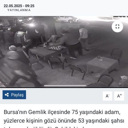
22.05.2025 - 09:25
Politika
YAYINLANMA
Bilecik
Kütahya
Gezi
Genel
Çevre
Paylaş
-
+
A
A
Yerel
Bursa’nın Gemlik ilçesinde 75 yaşındaki adam,
Magazin
yüzlerce kişinin gözü önünde 53 yaşındaki şahsı
Bilim ve Teknoloji