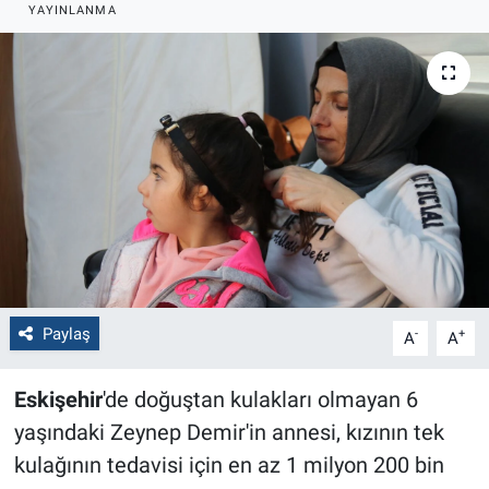
YAYINLANMA
Politika
Bilecik
Kütahya
Gezi
Genel
Çevre
Paylaş
-
+
A
A
Yerel
Eskişehir
'de doğuştan kulakları olmayan 6
Magazin
yaşındaki Zeynep Demir'in annesi, kızının tek
kulağının tedavisi için en az 1 milyon 200 bin
Bilim ve Teknoloji