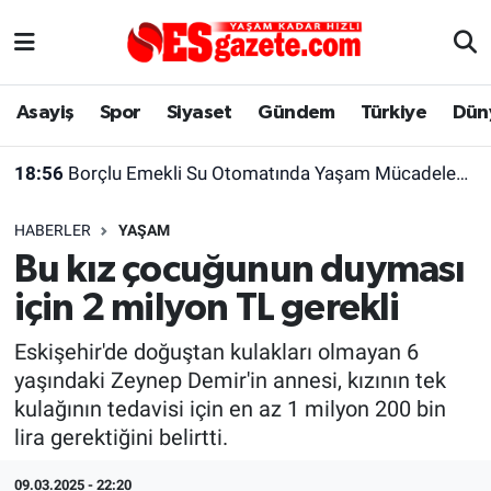
Asayiş
Yaşam
Eskişehir Nöbetçi Eczaneler
Asayiş
Spor
Siyaset
Gündem
Türkiye
Dün
Spor
Afyonkarahisar
Eskişehir Hava Durumu
18:56
Borçlu Emekli Su Otomatında Yaşam Mücadelesi Veriyor
Siyaset
Eğitim
Eskişehir Trafik Yoğunluk Haritası
HABERLER
YAŞAM
Gündem
Eskişehirspor Arşivi
Süper Lig Puan Durumu ve Fikstür
Bu kız çocuğunun duyması
için 2 milyon TL gerekli
Türkiye
Eskişehir Arşivi
Tüm Manşetler
Eskişehir'de doğuştan kulakları olmayan 6
Dünya
Röportaj
Son Dakika Haberleri
yaşındaki Zeynep Demir'in annesi, kızının tek
kulağının tedavisi için en az 1 milyon 200 bin
Sağlık
Ekonomi
Haber Arşivi
lira gerektiğini belirtti.
Alış-Veriş/İş dünyası
Kültür Sanat
09.03.2025 - 22:20