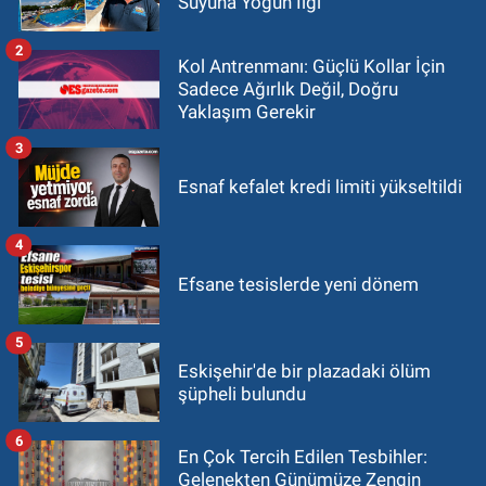
Suyuna Yoğun İlgi
2
Kol Antrenmanı: Güçlü Kollar İçin
Sadece Ağırlık Değil, Doğru
Yaklaşım Gerekir
3
Esnaf kefalet kredi limiti yükseltildi
4
Efsane tesislerde yeni dönem
5
Eskişehir'de bir plazadaki ölüm
şüpheli bulundu
6
En Çok Tercih Edilen Tesbihler:
Gelenekten Günümüze Zengin