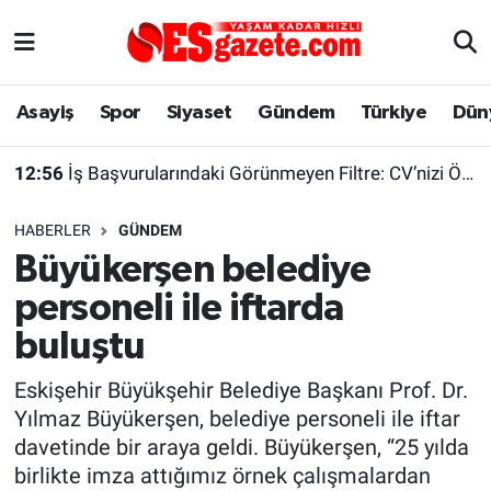
Asayiş
Yaşam
Eskişehir Nöbetçi Eczaneler
Asayiş
Spor
Siyaset
Gündem
Türkiye
Dün
Spor
Afyonkarahisar
Eskişehir Hava Durumu
12:56
İş Başvurularındaki Görünmeyen Filtre: CV’nizi Önce Bir Yazılım Okuyor
Siyaset
Eğitim
Eskişehir Trafik Yoğunluk Haritası
HABERLER
GÜNDEM
Gündem
Eskişehirspor Arşivi
Süper Lig Puan Durumu ve Fikstür
Büyükerşen belediye
personeli ile iftarda
Türkiye
Eskişehir Arşivi
Tüm Manşetler
buluştu
Dünya
Röportaj
Son Dakika Haberleri
Eskişehir Büyükşehir Belediye Başkanı Prof. Dr.
Yılmaz Büyükerşen, belediye personeli ile iftar
Sağlık
Ekonomi
Haber Arşivi
davetinde bir araya geldi. Büyükerşen, “25 yılda
birlikte imza attığımız örnek çalışmalardan
Alış-Veriş/İş dünyası
Kültür Sanat