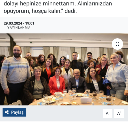
dolayı hepinize minnettarım. Alınlarınızdan
öpüyorum, hoşça kalın.” dedi.
Politika
29.03.2024 - 19:01
Bilecik
YAYINLANMA
Kütahya
Gezi
Genel
Çevre
Yerel
Magazin
Paylaş
-
+
A
A
Bilim ve Teknoloji