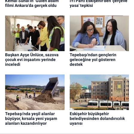
Kemal Sunal'ın "Gülen adam"
İYİ Parti Eskişehir'den 'çerçeve
filmi Ankara'da gerçek oldu
yasa' tepkisi
Başkan Ayşe Ünlüce, sazova
Tepebaşı'ndan gençlerin
çocuk evi inşaatını yerinde
geleceğine yol gösteren
inceledi
destek
Tepebaşı'nda yeşil alanlar
Eskişehir büyükşehir
büyüyor, kırsala yeni yaşam
belediyesinden dolandırıcılık
alanları kazandırılıyor
uyarısı