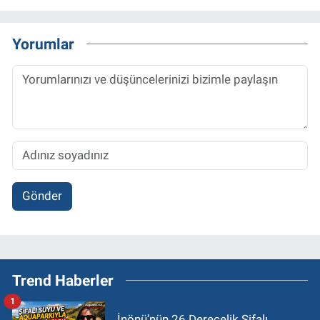
Yorumlar
Gönder
Trend Haberler
1
İnönü’nün 26 Derecelik Şifalı