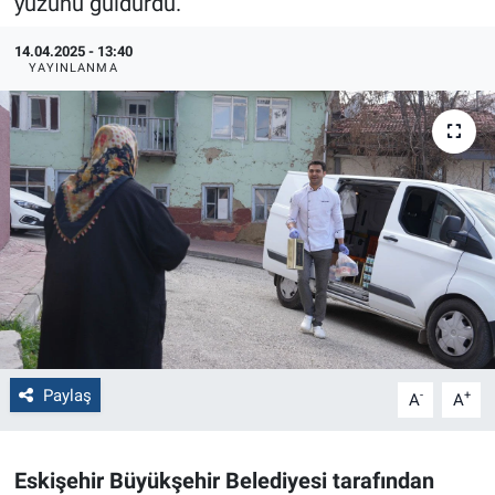
yüzünü güldürdü.
Politika
14.04.2025 - 13:40
YAYINLANMA
Bilecik
Kütahya
Gezi
Genel
Çevre
Yerel
Paylaş
-
+
A
A
Magazin
Eskişehir Büyükşehir Belediyesi tarafından
Bilim ve Teknoloji