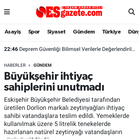
Asayiş
Yaşam
Eskişehir Nöbetçi Eczaneler
Asayiş
Spor
Siyaset
Gündem
Türkiye
Dün
Spor
Afyonkarahisar
Eskişehir Hava Durumu
22:46
Deprem Güvenliği Bilimsel Verilerle Değerlendirilmeli
Siyaset
Eğitim
Eskişehir Trafik Yoğunluk Haritası
HABERLER
GÜNDEM
Gündem
Eskişehirspor Arşivi
Süper Lig Puan Durumu ve Fikstür
Büyükşehir ihtiyaç
sahiplerini unutmadı
Türkiye
Eskişehir Arşivi
Tüm Manşetler
Eskişehir Büyükşehir Belediyesi tarafından
Dünya
Röportaj
Son Dakika Haberleri
üretilen Dorlion markalı zeytinyağları ihtiyaç
sahibi vatandaşlara teslim edildi. Yemeklerde
Sağlık
Ekonomi
Haber Arşivi
kullanılmak üzere 5 litrelik tenekelerde
hazırlanan natürel zeytinyağı vatandaşların
Alış-Veriş/İş dünyası
Kültür Sanat