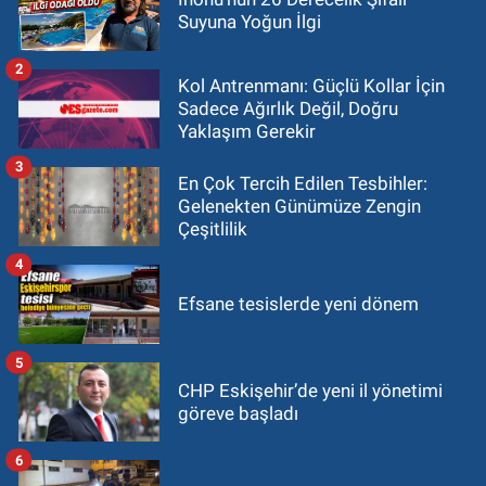
Suyuna Yoğun İlgi
2
Kol Antrenmanı: Güçlü Kollar İçin
Sadece Ağırlık Değil, Doğru
Yaklaşım Gerekir
3
En Çok Tercih Edilen Tesbihler:
Gelenekten Günümüze Zengin
Çeşitlilik
4
Efsane tesislerde yeni dönem
5
CHP Eskişehir’de yeni il yönetimi
göreve başladı
6