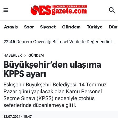
Asayiş
Yaşam
Eskişehir Nöbetçi Eczaneler
Asayiş
Spor
Siyaset
Gündem
Türkiye
Dün
Spor
Afyonkarahisar
Eskişehir Hava Durumu
22:46
Deprem Güvenliği Bilimsel Verilerle Değerlendirilmeli
Siyaset
Eğitim
Eskişehir Trafik Yoğunluk Haritası
HABERLER
GÜNDEM
Gündem
Eskişehirspor Arşivi
Süper Lig Puan Durumu ve Fikstür
Büyükşehir’den ulaşıma
KPPS ayarı
Türkiye
Eskişehir Arşivi
Tüm Manşetler
Eskişehir Büyükşehir Belediyesi, 14 Temmuz
Dünya
Röportaj
Son Dakika Haberleri
Pazar günü yapılacak olan Kamu Personel
Seçme Sınavı (KPSS) nedeniyle otobüs
Sağlık
Ekonomi
Haber Arşivi
seferlerinde düzenlemeye gitti.
Alış-Veriş/İş dünyası
Kültür Sanat
12.07.2024 - 15:47