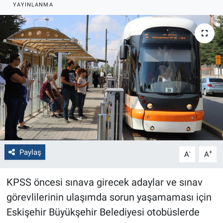
YAYINLANMA
Politika
Bilecik
Kütahya
Gezi
Genel
Çevre
Paylaş
-
+
A
A
Yerel
KPSS öncesi sınava girecek adaylar ve sınav
Magazin
görevlilerinin ulaşımda sorun yaşamaması için
Eskişehir Büyükşehir Belediyesi otobüslerde
Bilim ve Teknoloji