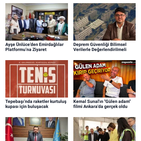
Ayşe Ünlüce’den Emirdağlılar
Deprem Güvenliği Bilimsel
Platformu’na Ziyaret
Verilerle Değerlendirilmeli
Tepebaşı’nda raketler kurtuluş
Kemal Sunal'ın "Gülen adam"
kupası için buluşacak
filmi Ankara'da gerçek oldu