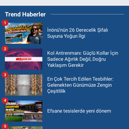
Trend Haberler
1
İnönü’nün 26 Derecelik Şifalı
Suyuna Yoğun İlgi
2
Kol Antrenmanı: Güçlü Kollar İçin
Sadece Ağırlık Değil, Doğru
Yaklaşım Gerekir
3
En Çok Tercih Edilen Tesbihler:
Gelenekten Günümüze Zengin
Çeşitlilik
4
Efsane tesislerde yeni dönem
5