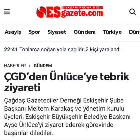
Asayiş
Yaşam
Eskişehir Nöbetçi Eczaneler
Asayiş
Spor
Siyaset
Gündem
Türkiye
Dün
Spor
Afyonkarahisar
Eskişehir Hava Durumu
22:41
Tonlarca soğan yola saçıldı: 2 kişi yaralandı
Siyaset
Eğitim
Eskişehir Trafik Yoğunluk Haritası
HABERLER
GÜNDEM
Gündem
Eskişehirspor Arşivi
Süper Lig Puan Durumu ve Fikstür
ÇGD’den Ünlüce’ye tebrik
ziyareti
Türkiye
Eskişehir Arşivi
Tüm Manşetler
Çağdaş Gazeteciler Derneği Eskişehir Şube
Dünya
Röportaj
Son Dakika Haberleri
Başkanı Meltem Karakaş ve yönetim kurulu
üyeleri, Eskişehir Büyükşehir Belediye Başkanı
Sağlık
Ekonomi
Haber Arşivi
Ayşe Ünlüce’yi ziyaret ederek görevinde
başarılar dilediler.
Alış-Veriş/İş dünyası
Kültür Sanat