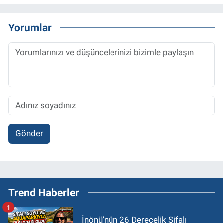
Yorumlar
Gönder
Trend Haberler
1
İnönü’nün 26 Derecelik Şifalı