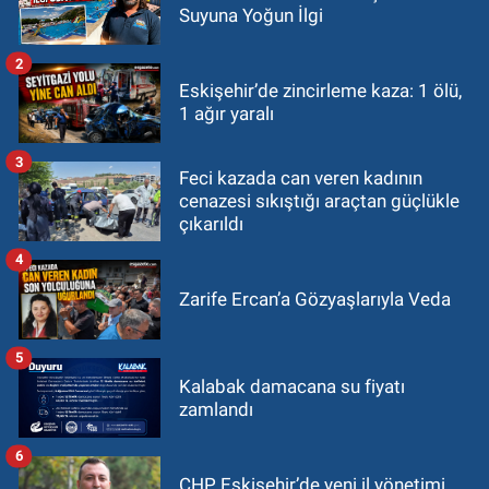
Suyuna Yoğun İlgi
2
Eskişehir’de zincirleme kaza: 1 ölü,
1 ağır yaralı
3
Feci kazada can veren kadının
cenazesi sıkıştığı araçtan güçlükle
çıkarıldı
4
Zarife Ercan’a Gözyaşlarıyla Veda
5
Kalabak damacana su fiyatı
zamlandı
6
CHP Eskişehir’de yeni il yönetimi