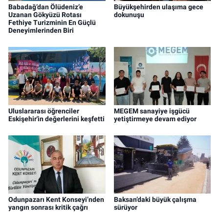
Babadağ’dan Ölüdeniz’e
Büyükşehirden ulaşıma gece
Uzanan Gökyüzü Rotası
dokunuşu
Fethiye Turizminin En Güçlü
Deneyimlerinden Biri
Uluslararası öğrenciler
MEGEM sanayiye işgücü
Eskişehir'in değerlerini keşfetti
yetiştirmeye devam ediyor
Odunpazarı Kent Konseyi’nden
Baksan’daki büyük çalışma
yangın sonrası kritik çağrı
sürüyor