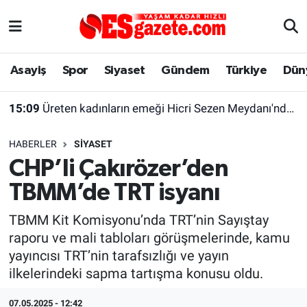
Asayiş
Yaşam
Eskişehir Nöbetçi Eczaneler
Asayiş
Spor
Siyaset
Gündem
Türkiye
Dün
Spor
Afyonkarahisar
Eskişehir Hava Durumu
15:09
Üreten kadınların emeği Hicri Sezen Meydanı'nda hayat bulacak
Siyaset
Eğitim
Eskişehir Trafik Yoğunluk Haritası
HABERLER
SIYASET
Gündem
Eskişehirspor Arşivi
Süper Lig Puan Durumu ve Fikstür
CHP’li Çakırözer’den
TBMM’de TRT isyanı
Türkiye
Eskişehir Arşivi
Tüm Manşetler
TBMM Kit Komisyonu’nda TRT’nin Sayıştay
Dünya
Röportaj
Son Dakika Haberleri
raporu ve mali tabloları görüşmelerinde, kamu
yayıncısı TRT’nin tarafsızlığı ve yayın
Sağlık
Ekonomi
Haber Arşivi
ilkelerindeki sapma tartışma konusu oldu.
Alış-Veriş/İş dünyası
Kültür Sanat
07.05.2025 - 12:42