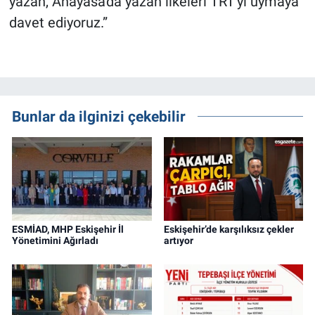
yazan, Anayasa'da yazan ilkeleri TRT'yi uymaya
davet ediyoruz.”
Bunlar da ilginizi çekebilir
ESMİAD, MHP Eskişehir İl
Eskişehir’de karşılıksız çekler
Yönetimini Ağırladı
artıyor