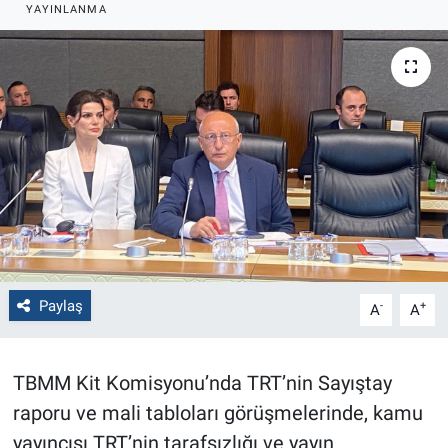
YAYINLANMA
Politika
Bilecik
Kütahya
Gezi
Genel
Çevre
Paylaş
-
+
A
A
Yerel
TBMM Kit Komisyonu’nda TRT’nin Sayıştay
Magazin
raporu ve mali tabloları görüşmelerinde, kamu
yayıncısı TRT’nin tarafsızlığı ve yayın
Bilim ve Teknoloji