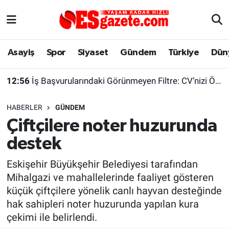
Asayiş
Yaşam
Eskişehir Nöbetçi Eczaneler
Asayiş
Spor
Siyaset
Gündem
Türkiye
Dün
Spor
Afyonkarahisar
Eskişehir Hava Durumu
12:56
İş Başvurularındaki Görünmeyen Filtre: CV’nizi Önce Bir Yazılım Okuyor
Siyaset
Eğitim
Eskişehir Trafik Yoğunluk Haritası
HABERLER
GÜNDEM
Gündem
Eskişehirspor Arşivi
Süper Lig Puan Durumu ve Fikstür
Çiftçilere noter huzurunda
destek
Türkiye
Eskişehir Arşivi
Tüm Manşetler
Eskişehir Büyükşehir Belediyesi tarafından
Dünya
Röportaj
Son Dakika Haberleri
Mihalgazi ve mahallelerinde faaliyet gösteren
küçük çiftçilere yönelik canlı hayvan desteğinde
Sağlık
Ekonomi
Haber Arşivi
hak sahipleri noter huzurunda yapılan kura
çekimi ile belirlendi.
Alış-Veriş/İş dünyası
Kültür Sanat