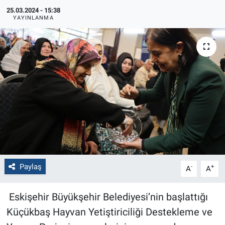
25.03.2024 - 15:38
Politika
YAYINLANMA
Bilecik
Kütahya
Gezi
Genel
Çevre
Paylaş
-
+
A
A
Yerel
Eskişehir Büyükşehir Belediyesi’nin başlattığı
Magazin
Küçükbaş Hayvan Yetiştiriciliği Destekleme ve
Bilim ve Teknoloji