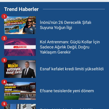
Trend Haberler
1
İnönü’nün 26 Derecelik Şifalı
Suyuna Yoğun İlgi
2
Kol Antrenmanı: Güçlü Kollar İçin
Sadece Ağırlık Değil, Doğru
Yaklaşım Gerekir
3
Esnaf kefalet kredi limiti yükseltildi
4
Efsane tesislerde yeni dönem
5