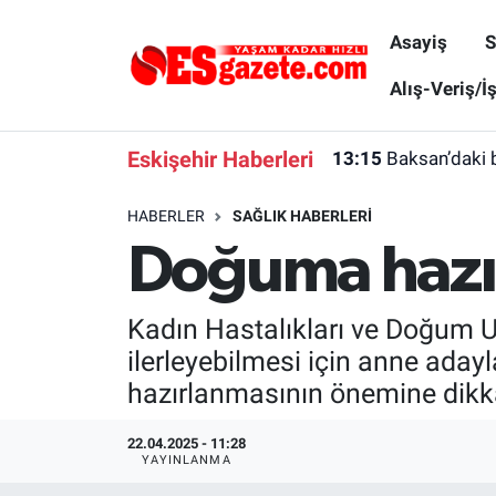
Asayiş
S
Asayiş
Yaşam
Eskişehir Nöbetçi Eczaneler
Alış-Veriş/İ
Spor
Afyonkarahisar
Eskişehir Hava Durumu
Eskişehir Haberleri
13:15
Baksan’daki 
Siyaset
Eğitim
Eskişehir Trafik Yoğunluk Haritası
HABERLER
SAĞLIK HABERLERI
Doğuma hazır
Gündem
Eskişehirspor Arşivi
Süper Lig Puan Durumu ve Fikstür
Türkiye
Eskişehir Arşivi
Tüm Manşetler
Kadın Hastalıkları ve Doğum 
ilerleyebilmesi için anne adayla
Dünya
Röportaj
Son Dakika Haberleri
hazırlanmasının önemine dikka
Sağlık
Ekonomi
Haber Arşivi
22.04.2025 - 11:28
YAYINLANMA
Alış-Veriş/İş dünyası
Kültür Sanat