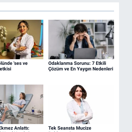
olünde 'ses ve
Odaklanma Sorunu: 7 Etkili
tkisi
Çözüm ve En Yaygın Nedenleri
Ekmez Anlattı:
Tek Seansta Mucize