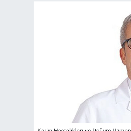
Politika
Bilecik
Kütahya
Gezi
Genel
Çevre
Yerel
Magazin
Bilim ve Teknoloji
Kadın Hastalıkları ve Doğum Uzman