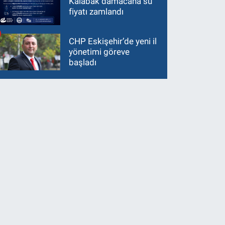
Kalabak damacana su
fiyatı zamlandı
CHP Eskişehir’de yeni il
yönetimi göreve
başladı