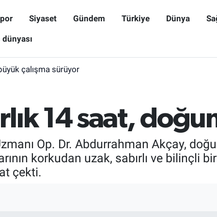
por
Siyaset
Gündem
Türkiye
Dünya
Sa
ş dünyası
büyük çalışma sürüyor
lık 14 saat, doğu
Uzmanı Op. Dr. Abdurrahman Akçay, doğum
rının korkudan uzak, sabırlı ve bilinçli bi
t çekti.