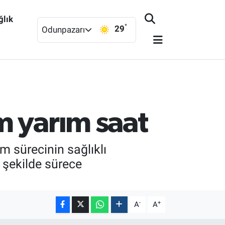
ğlık
°
29
Odunpazarı
m yarım saat
 sürecinin sağlıklı
r şekilde sürece
-
+
A
A