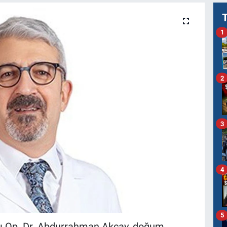
1
2
3
4
5
ı Op. Dr. Abdurrahman Akçay, doğum