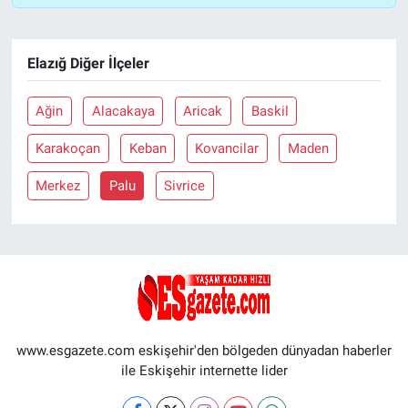
Elazığ Diğer İlçeler
Ağin
Alacakaya
Aricak
Baskil
Karakoçan
Keban
Kovancilar
Maden
Merkez
Palu
Sivrice
www.esgazete.com eskişehir'den bölgeden dünyadan haberler
ile Eskişehir internette lider