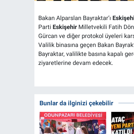
Bakan Alparslan Bayraktar’ı
Eskişehi
Parti
Eskişehir
Milletvekili Fatih Dö
Gürcan ve diğer protokol üyeleri karş
Valilik binasına geçen Bakan Bayrakt
Bayraktar, valilikte basına kapalı g
ziyaretlerine devam edecek.
Bunlar da ilginizi çekebilir