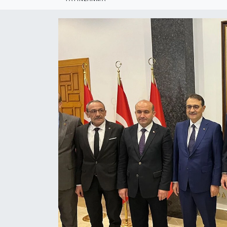
Politika
Bilecik
Kütahya
Gezi
Genel
Çevre
Yerel
Magazin
Bilim ve Teknoloji