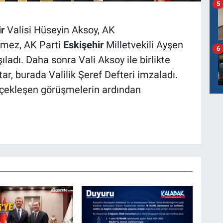
5
r
Valisi Hüseyin Aksoy, AK
nmez, AK Parti
Eskişehir
Milletvekili Ayşen
6
ıladı. Daha sonra Vali Aksoy ile birlikte
ar, burada Valilik Şeref Defteri imzaladı.
erçekleşen görüşmelerin ardından