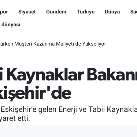
por
Siyaset
Gündem
Türkiye
Dünya
Sa
ş dünyası
yürken Müşteri Kazanma Maliyeti de Yükseliyor
ii Kaynaklar Bakan
kişehir'de
n Eskişehir’e gelen Enerji ve Tabii Kaynak
yaret etti.