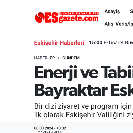
Asayiş
S
Asayiş
Yaşam
Eskişehir Nöbetçi Eczaneler
Alış-Veriş/İ
Spor
Afyonkarahisar
Eskişehir Hava Durumu
Eskişehir Haberleri
15:00
E-Ticaret Bü
Siyaset
Eğitim
Eskişehir Trafik Yoğunluk Haritası
HABERLER
GÜNDEM
Enerji ve Tab
Gündem
Eskişehirspor Arşivi
Süper Lig Puan Durumu ve Fikstür
Türkiye
Eskişehir Arşivi
Tüm Manşetler
Bayraktar Es
Dünya
Röportaj
Son Dakika Haberleri
Bir dizi ziyaret ve program içi
Sağlık
Ekonomi
Haber Arşivi
ilk olarak Eskişehir Valiliğini zi
Alış-Veriş/İş dünyası
Kültür Sanat
06.03.2024 - 13:32
YAYINLANMA