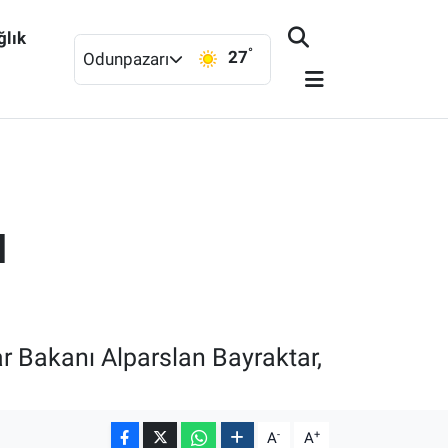
ğlık
°
27
Odunpazarı
ı
lar Bakanı Alparslan Bayraktar,
-
+
A
A