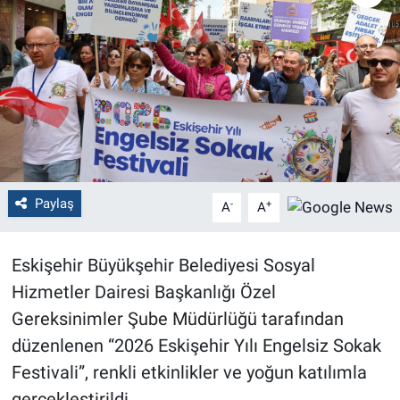
Politika
Bilecik
Kütahya
Gezi
Paylaş
-
+
A
A
Genel
Çevre
Eskişehir Büyükşehir Belediyesi Sosyal
Hizmetler Dairesi Başkanlığı Özel
Yerel
Gereksinimler Şube Müdürlüğü tarafından
düzenlenen “2026 Eskişehir Yılı Engelsiz Sokak
Magazin
Festivali”, renkli etkinlikler ve yoğun katılımla
Bilim ve Teknoloji
gerçekleştirildi.