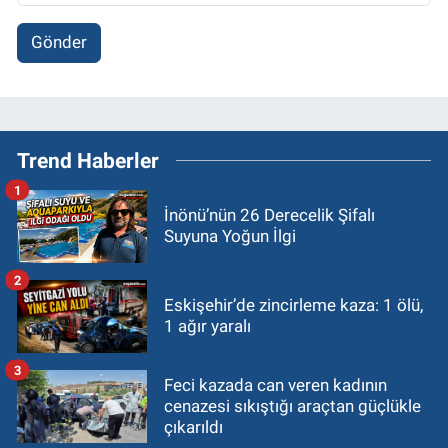
Gönder
Trend Haberler
1
İnönü’nün 26 Derecelik Şifalı
Suyuna Yoğun İlgi
2
Eskişehir’de zincirleme kaza: 1 ölü,
1 ağır yaralı
3
Feci kazada can veren kadının
cenazesi sıkıştığı araçtan güçlükle
çıkarıldı