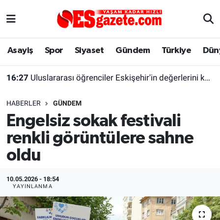
Asayiş
Yaşam
Eskişehir Nöbetçi Eczaneler
Asayiş
Spor
Siyaset
Gündem
Türkiye
Dün
Spor
Afyonkarahisar
Eskişehir Hava Durumu
16:27
Uluslararası öğrenciler Eskişehir'in değerlerini keşfetti
Siyaset
Eğitim
Eskişehir Trafik Yoğunluk Haritası
HABERLER
GÜNDEM
Gündem
Eskişehirspor Arşivi
Süper Lig Puan Durumu ve Fikstür
Engelsiz sokak festivali
renkli görüntülere sahne
Türkiye
Eskişehir Arşivi
Tüm Manşetler
oldu
Dünya
Röportaj
Son Dakika Haberleri
10.05.2026 - 18:54
Sağlık
Ekonomi
Haber Arşivi
YAYINLANMA
Alış-Veriş/İş dünyası
Kültür Sanat