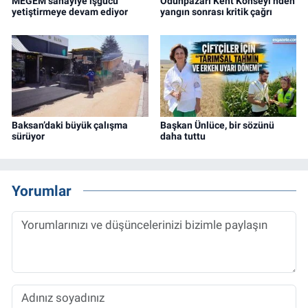
MEGEM sanayiye işgücü
Odunpazarı Kent Konseyi’nden
yetiştirmeye devam ediyor
yangın sonrası kritik çağrı
Baksan’daki büyük çalışma
Başkan Ünlüce, bir sözünü
sürüyor
daha tuttu
Yorumlar