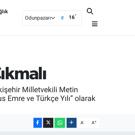
ğlık
°
16
Odunpazarı
Çıkmalı
ehir Milletvekili Metin
s Emre ve Türkçe Yılı” olarak
-
+
A
A