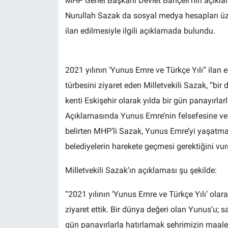
MHP Genel Başkanı Devlet Bahçeli’nin açıkla
Nurullah Sazak da sosyal medya hesapları üze
ilan edilmesiyle ilgili açıklamada bulundu.
2021 yılının ‘Yunus Emre ve Türkçe Yılı” ilan
türbesini ziyaret eden Milletvekili Sazak, “bir
kenti Eskişehir olarak yılda bir gün panayırla
Açıklamasında Yunus Emre’nin felsefesine ve h
belirten MHP’li Sazak, Yunus Emre’yi yaşatmak 
belediyelerin harekete geçmesi gerektiğini vur
Milletvekili Sazak’ın açıklaması şu şekilde:
“2021 yılının ‘Yunus Emre ve Türkçe Yılı’ olar
ziyaret ettik. Bir dünya değeri olan Yunus’u; sa
gün panayırlarla hatırlamak şehrimizin maales