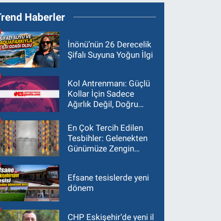
Trend Haberler
İnönü’nün 26 Derecelik
Şifalı Suyuna Yoğun İlgi
Kol Antrenmanı: Güçlü
Kollar İçin Sadece
Ağırlık Değil, Doğru
Yaklaşım Gerekir
En Çok Tercih Edilen
Tesbihler: Gelenekten
Günümüze Zengin
Çeşitlilik
Efsane tesislerde yeni
dönem
CHP Eskişehir’de yeni il