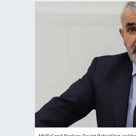
Politika
Bilecik
Kütahya
Gezi
Genel
Çevre
Yerel
Magazin
Bilim ve Teknoloji