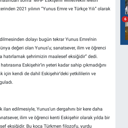
masından sonra MHP Eskişehir Milletvekili Metin
rinden 2021 yılının “Yunus Emre ve Türkçe Yılı” olarak
6
 edilmesinden dolayı bugün tekrar Yunus Emre’nin
 dünya değeri olan Yunus’u; sanatsever, ilim ve öğrenci
rla hatırlamak şehrimizin maalesef eksiğidir” dedi.
atırasına Eskişehir’in yeteri kadar sahip çıkmadığını
için kendi de dahil Eskişehir’deki yetkililerin ve
guladı.
ak ilan edilmesiyle, Yunus’un dergahını bir kere daha
natsever, ilim ve öğrenci kenti Eskişehir olarak yılda bir
ef eksiğidir. Bu koca Türkmen filozofu, yurdu