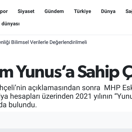
por
Siyaset
Gündem
Türkiye
Dünya
Sa
ş dünyası
iği Bilimsel Verilerle Değerlendirilmeli
im Yunus’a Sahip 
çeli’nin açıklamasından sonra MHP Eskiş
a hesapları üzerinden 2021 yılının “Yunu
ada bulundu.