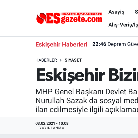
Asayiş
S
Asayiş
Yaşam
Eskişehir Nöbetçi Eczaneler
Alış-Veriş/İ
Spor
Afyonkarahisar
Eskişehir Hava Durumu
Eskişehir Haberleri
22:46
Deprem Güvenl
Siyaset
Eğitim
Eskişehir Trafik Yoğunluk Haritası
HABERLER
SIYASET
Eskişehir Biz
Gündem
Eskişehirspor Arşivi
Süper Lig Puan Durumu ve Fikstür
Türkiye
Eskişehir Arşivi
Tüm Manşetler
MHP Genel Başkanı Devlet Bah
Nurullah Sazak da sosyal medy
Dünya
Röportaj
Son Dakika Haberleri
ilan edilmesiyle ilgili açıklam
Sağlık
Ekonomi
Haber Arşivi
03.02.2021 - 10:08
YAYINLANMA
Alış-Veriş/İş dünyası
Kültür Sanat