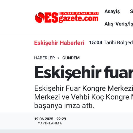
Asayiş
S
Asayiş
Yaşam
Eskişehir Nöbetçi Eczaneler
Alış-Veriş/İ
Spor
Afyonkarahisar
Eskişehir Hava Durumu
Eskişehir Haberleri
15:04
Tarihi Bölge
Siyaset
Eğitim
Eskişehir Trafik Yoğunluk Haritası
HABERLER
GÜNDEM
Eskişehir fua
Gündem
Eskişehirspor Arşivi
Süper Lig Puan Durumu ve Fikstür
Türkiye
Eskişehir Arşivi
Tüm Manşetler
Eskişehir Fuar Kongre Merkezi
Merkezi ve Vehbi Koç Kongre 
Dünya
Röportaj
Son Dakika Haberleri
başarıya imza attı.
Sağlık
Ekonomi
Haber Arşivi
19.06.2025 - 22:29
YAYINLANMA
Alış-Veriş/İş dünyası
Kültür Sanat