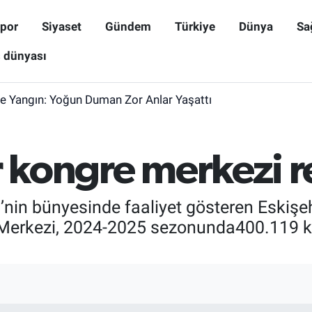
por
Siyaset
Gündem
Türkiye
Dünya
Sa
ş dünyası
de Yangın: Yoğun Duman Zor Anlar Yaşattı
r kongre merkezi r
’nin bünyesinde faaliyet gösteren Eskişe
Merkezi, 2024-2025 sezonunda400.119 kiş