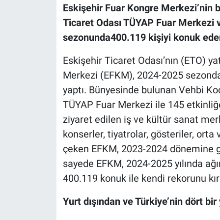
Eskişehir Fuar Kongre Merkezi’nin b
Ticaret Odası TÜYAP Fuar Merkezi 
sezonunda
400.119 kişiyi konuk eder
Eskişehir Ticaret Odası’nın (ETO) ya
Merkezi (EFKM), 2024-2025 sezonda r
yaptı. Bünyesinde bulunan Vehbi Ko
TÜYAP Fuar Merkezi ile 145 etkinliğ
ziyaret edilen iş ve kültür sanat merk
konserler, tiyatrolar, gösteriler, orta 
çeken EFKM, 2023-2024 dönemine gör
sayede EFKM, 2024-2025 yılında ağırl
400.119 konuk ile kendi rekorunu kır
Yurt dışından ve Türkiye’nin dört bir