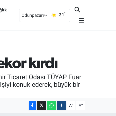
ğlık
°
31
Odunpazarı
ekor kırdı
hir Ticaret Odası TÜYAP Fuar
iyi konuk ederek, büyük bir
-
+
A
A