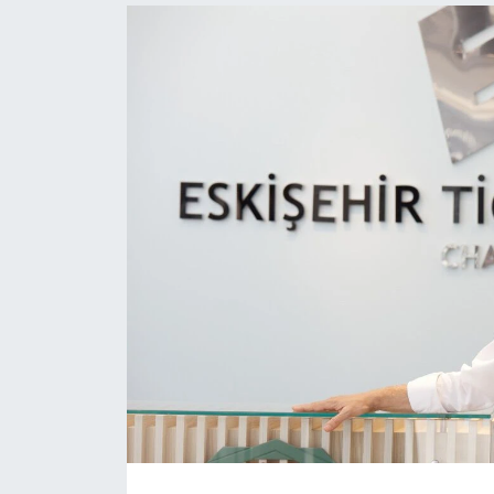
Politika
Bilecik
Kütahya
Gezi
Genel
Çevre
Yerel
Magazin
Bilim ve Teknoloji