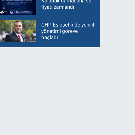
Kalabak damacana su
fiyatı zamlandı
CHP Eskişehir’de yeni il
yönetimi göreve
başladı