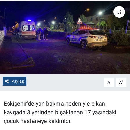
Politika
Bilecik
Kütahya
Gezi
Genel
Paylaş
-
+
A
A
Çevre
Yerel
Eskişehir’de yan bakma nedeniyle çıkan
kavgada 3 yerinden bıçaklanan 17 yaşındaki
Magazin
çocuk hastaneye kaldırıldı.
Bilim ve Teknoloji