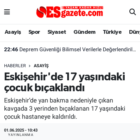
Asayiş
Yaşam
Eskişehir Nöbetçi Eczaneler
Asayiş
Spor
Siyaset
Gündem
Türkiye
Dün
Spor
Afyonkarahisar
Eskişehir Hava Durumu
22:46
Deprem Güvenliği Bilimsel Verilerle Değerlendirilmeli
Siyaset
Eğitim
Eskişehir Trafik Yoğunluk Haritası
HABERLER
ASAYIŞ
Gündem
Eskişehirspor Arşivi
Süper Lig Puan Durumu ve Fikstür
Eskişehir'de 17 yaşındaki
çocuk bıçaklandı
Türkiye
Eskişehir Arşivi
Tüm Manşetler
Eskişehir’de yan bakma nedeniyle çıkan
Dünya
Röportaj
Son Dakika Haberleri
kavgada 3 yerinden bıçaklanan 17 yaşındaki
çocuk hastaneye kaldırıldı.
Sağlık
Ekonomi
Haber Arşivi
01.06.2025 - 10:43
Alış-Veriş/İş dünyası
Kültür Sanat
YAYINLANMA