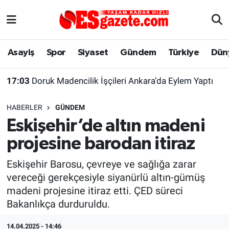
Asayiş
Yaşam
Eskişehir Nöbetçi Eczaneler
Asayiş
Spor
Siyaset
Gündem
Türkiye
Dün
Spor
Afyonkarahisar
Eskişehir Hava Durumu
17:03
Doruk Madencilik İşçileri Ankara’da Eylem Yaptı
Siyaset
Eğitim
Eskişehir Trafik Yoğunluk Haritası
HABERLER
GÜNDEM
Gündem
Eskişehirspor Arşivi
Süper Lig Puan Durumu ve Fikstür
Eskişehir’de altın madeni
projesine barodan itiraz
Türkiye
Eskişehir Arşivi
Tüm Manşetler
Eskişehir Barosu, çevreye ve sağlığa zarar
Dünya
Röportaj
Son Dakika Haberleri
vereceği gerekçesiyle siyanürlü altın-gümüş
madeni projesine itiraz etti. ÇED süreci
Sağlık
Ekonomi
Haber Arşivi
Bakanlıkça durduruldu.
Alış-Veriş/İş dünyası
Kültür Sanat
14.04.2025 - 14:46