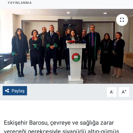
YAYINLANMA
Politika
Bilecik
Kütahya
Gezi
Genel
Çevre
Paylaş
-
+
A
A
Yerel
Magazin
Eskişehir Barosu, çevreye ve sağlığa zarar
vereceği gerekçesiyle siyanürlü altın-gümüş
Bilim ve Teknoloji