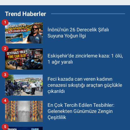
Trend Haberler
1
İnönü’nün 26 Derecelik Şifalı
Suyuna Yoğun İlgi
2
Eskişehir’de zincirleme kaza: 1 ölü,
1 ağır yaralı
3
Feci kazada can veren kadının
cenazesi sıkıştığı araçtan güçlükle
çıkarıldı
4
En Çok Tercih Edilen Tesbihler:
Gelenekten Günümüze Zengin
Çeşitlilik
5