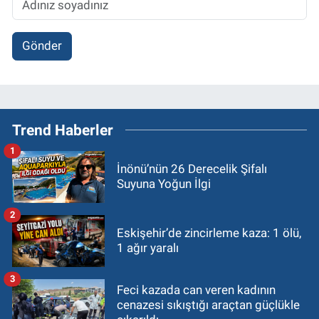
Gönder
Trend Haberler
1
İnönü’nün 26 Derecelik Şifalı
Suyuna Yoğun İlgi
2
Eskişehir’de zincirleme kaza: 1 ölü,
1 ağır yaralı
3
Feci kazada can veren kadının
cenazesi sıkıştığı araçtan güçlükle