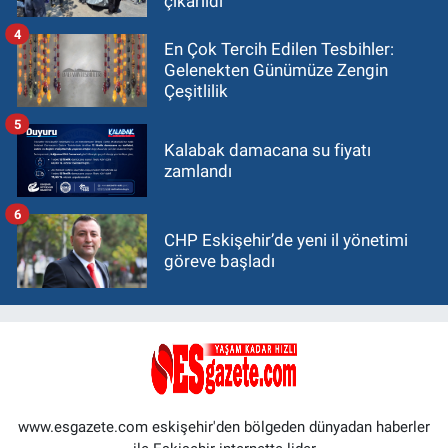
çıkarıldı
4
En Çok Tercih Edilen Tesbihler:
Gelenekten Günümüze Zengin
Çeşitlilik
5
Kalabak damacana su fiyatı
zamlandı
6
CHP Eskişehir’de yeni il yönetimi
göreve başladı
www.esgazete.com eskişehir'den bölgeden dünyadan haberler