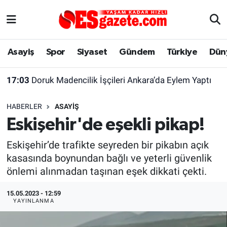
Asayiş
Yaşam
Eskişehir Nöbetçi Eczaneler
Asayiş
Spor
Siyaset
Gündem
Türkiye
Dün
Spor
Afyonkarahisar
Eskişehir Hava Durumu
17:03
Doruk Madencilik İşçileri Ankara’da Eylem Yaptı
Siyaset
Eğitim
Eskişehir Trafik Yoğunluk Haritası
HABERLER
ASAYIŞ
Gündem
Eskişehirspor Arşivi
Süper Lig Puan Durumu ve Fikstür
Eskişehir'de eşekli pikap!
Türkiye
Eskişehir Arşivi
Tüm Manşetler
Eskişehir’de trafikte seyreden bir pikabın açık
kasasında boynundan bağlı ve yeterli güvenlik
Dünya
Röportaj
Son Dakika Haberleri
önlemi alınmadan taşınan eşek dikkati çekti.
Sağlık
Ekonomi
Haber Arşivi
15.05.2023 - 12:59
YAYINLANMA
Alış-Veriş/İş dünyası
Kültür Sanat