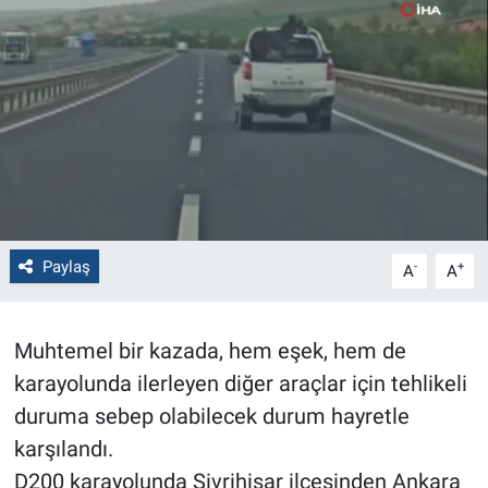
Politika
Bilecik
Kütahya
Gezi
Genel
Paylaş
-
+
A
A
Çevre
Muhtemel bir kazada, hem eşek, hem de
Yerel
karayolunda ilerleyen diğer araçlar için tehlikeli
duruma sebep olabilecek durum hayretle
Magazin
karşılandı.
D200 karayolunda Sivrihisar ilçesinden Ankara
Bilim ve Teknoloji