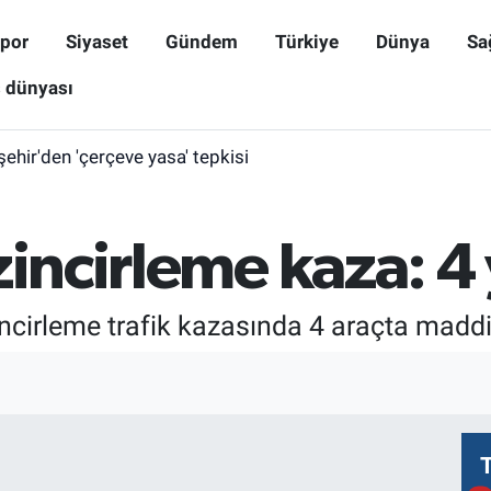
por
Siyaset
Gündem
Türkiye
Dünya
Sa
ş dünyası
işehir'den 'çerçeve yasa' tepkisi
zincirleme kaza: 4 
ncirleme trafik kazasında 4 araçta madd