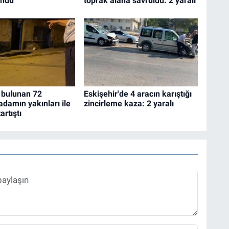
öndü
toprak alana savruldu: 2 yaralı
 bulunan 72
Eskişehir'de 4 aracın karıştığı
adamın yakınları ile
zincirleme kaza: 2 yaralı
artıştı