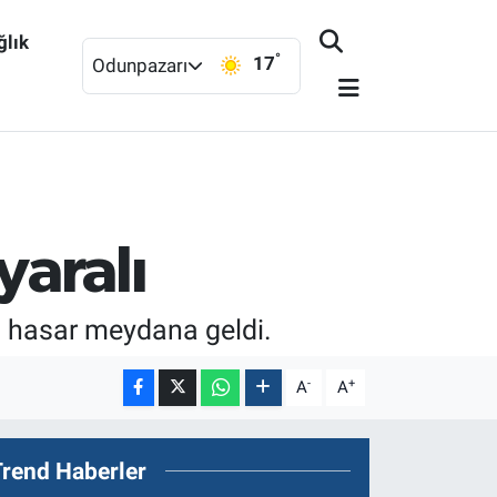
ğlık
°
17
Odunpazarı
yaralı
i hasar meydana geldi.
-
+
A
A
Trend Haberler