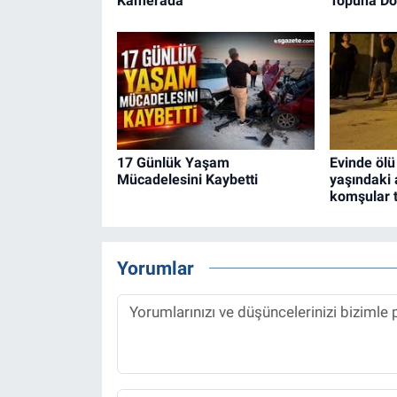
Kamerada
Topuna D
17 Günlük Yaşam
Evinde ölü
Mücadelesini Kaybetti
yaşındaki 
komşular t
Yorumlar