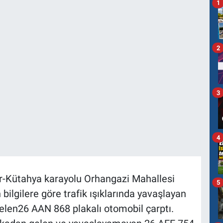
1
2
3
4
ir-Kütahya karayolu Orhangazi Mahallesi
5
bilgilere göre trafik ışıklarında yavaşlayan
elen26 AAN 868 plakalı otomobil çarptı.