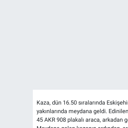
Politika
Bilecik
Kütahya
Gezi
Genel
Çevre
Yerel
Kaza, dün 16.50 sıralarında Eskişeh
yakınlarında meydana geldi. Edinilen 
Magazin
45 AKR 908 plakalı araca, arkadan g
Bilim ve Teknoloji