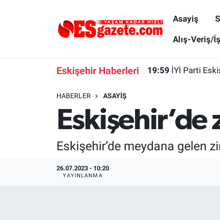
Asayiş
S
Asayiş
Yaşam
Eskişehir Nöbetçi Eczaneler
Alış-Veriş/İ
Spor
Afyonkarahisar
Eskişehir Hava Durumu
Eskişehir Haberleri
19:59
İYİ Parti Esk
Siyaset
Eğitim
Eskişehir Trafik Yoğunluk Haritası
HABERLER
ASAYIŞ
Eskişehir’de 
Gündem
Eskişehirspor Arşivi
Süper Lig Puan Durumu ve Fikstür
Türkiye
Eskişehir Arşivi
Tüm Manşetler
Eskişehir’de meydana gelen zi
Dünya
Röportaj
Son Dakika Haberleri
26.07.2023 - 10:20
YAYINLANMA
Sağlık
Ekonomi
Haber Arşivi
Alış-Veriş/İş dünyası
Kültür Sanat