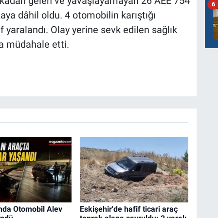
rkadan gelen ve yavaşlayamayan 26 AEE 754
6
aya dâhil oldu. 4 otomobilin karıştığı
f yaralandı. Olay yerine sevk edilen sağlık
ra müdahale etti.
nda Otomobil Alev
Eskişehir'de hafif ticari araç