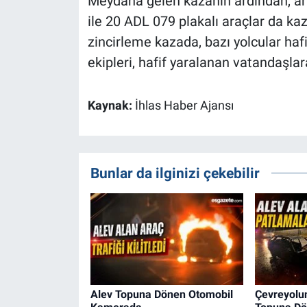
Meydana gelen kazanın ardından, a
ile 20 ADL 079 plakalı araçlar da kaz
zincirleme kazada, bazı yolcular hafi
ekipleri, hafif yaralanan vatandaşla
Kaynak:
İhlas Haber Ajansı
Bunlar da ilginizi çekebilir
Alev Topuna Dönen Otomobil
Çevreyolu