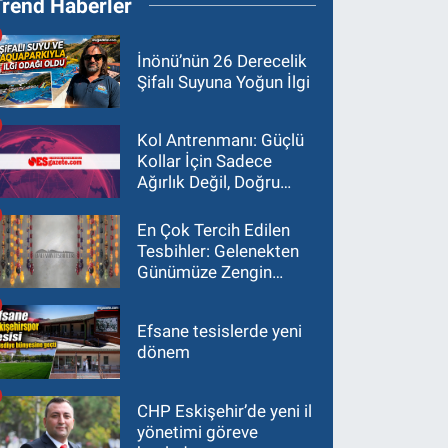
Trend Haberler
İnönü’nün 26 Derecelik
Şifalı Suyuna Yoğun İlgi
Kol Antrenmanı: Güçlü
Kollar İçin Sadece
Ağırlık Değil, Doğru
Yaklaşım Gerekir
En Çok Tercih Edilen
Tesbihler: Gelenekten
Günümüze Zengin
Çeşitlilik
Efsane tesislerde yeni
dönem
CHP Eskişehir’de yeni il
yönetimi göreve