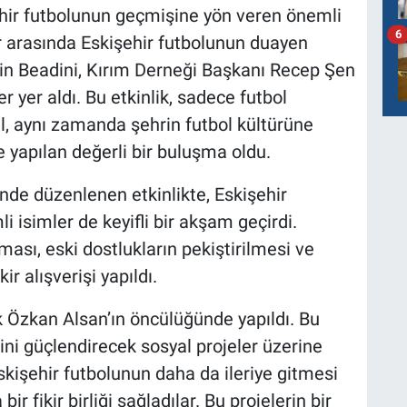
ehir futbolunun geçmişine yön veren önemli
6
lar arasında Eskişehir futbolunun duayen
in Beadini, Kırım Derneği Başkanı Recep Şen
 yer aldı. Bu etkinlik, sadece futbol
l, aynı zamanda şehrin futbol kültürüne
 yapılan değerli bir buluşma oldu.
inde düzenlenen etkinlikte, Eskişehir
 isimler de keyifli bir akşam geçirdi.
ması, eski dostlukların pekiştirilmesi ve
r alışverişi yapıldı.
ık Özkan Alsan’ın öncülüğünde yapıldı. Bu
ni güçlendirecek sosyal projeler üzerine
 Eskişehir futbolunun daha da ileriye gitmesi
r fikir birliği sağladılar. Bu projelerin bir