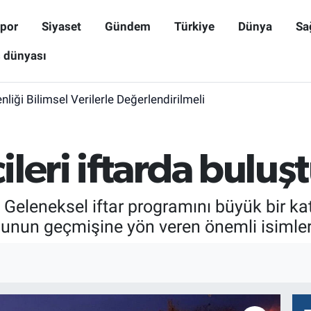
por
Siyaset
Gündem
Türkiye
Dünya
Sa
ş dünyası
iği Bilimsel Verilerle Değerlendirilmeli
leri iftarda buluş
. Geleneksel iftar programını büyük bir kat
unun geçmişine yön veren önemli isimleri 