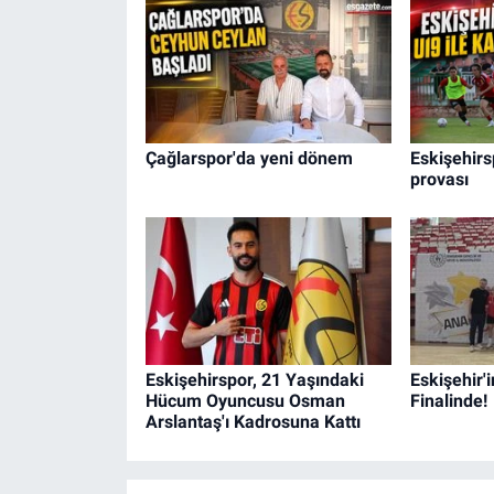
Çağlarspor'da yeni dönem
Eskişehirs
provası
Eskişehirspor, 21 Yaşındaki
Eskişehir'i
Hücum Oyuncusu Osman
Finalinde!
Arslantaş'ı Kadrosuna Kattı