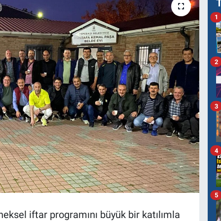
1
2
3
4
5
neksel iftar programını büyük bir katılımla