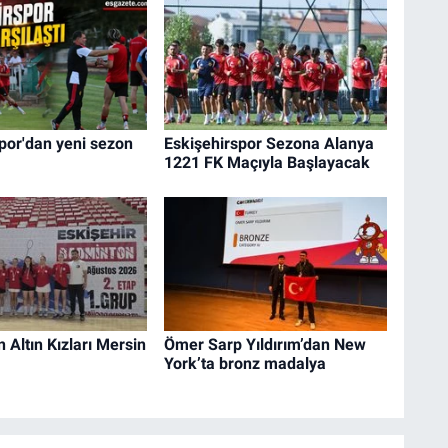
por'dan yeni sezon
Eskişehirspor Sezona Alanya
1221 FK Maçıyla Başlayacak
n Altın Kızları Mersin
Ömer Sarp Yıldırım’dan New
York’ta bronz madalya