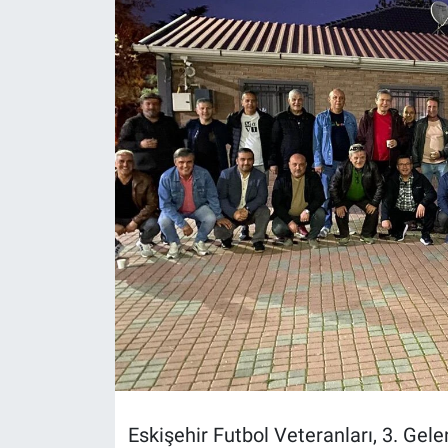
Politika
Bilecik
Kütahya
Gezi
Genel
Çevre
Yerel
Magazin
Eskişehir Futbol Veteranları, 3. Gele
Bilim ve Teknoloji