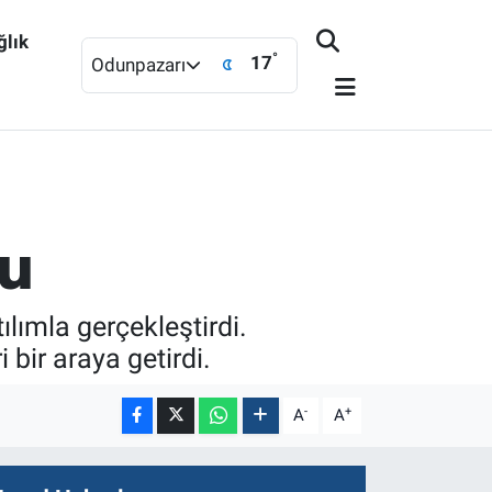
ğlık
°
17
Odunpazarı
tu
ılımla gerçekleştirdi.
bir araya getirdi.
-
+
A
A