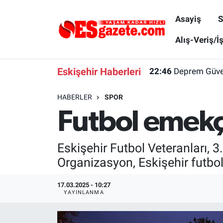
Asayiş
S
Asayiş
Yaşam
Eskişehir Nöbetçi Eczaneler
Alış-Veriş/İ
Spor
Afyonkarahisar
Eskişehir Hava Durumu
Eskişehir Haberleri
22:46
Deprem Güvenl
Siyaset
Eğitim
Eskişehir Trafik Yoğunluk Haritası
HABERLER
SPOR
Futbol emekçi
Gündem
Eskişehirspor Arşivi
Süper Lig Puan Durumu ve Fikstür
Türkiye
Eskişehir Arşivi
Tüm Manşetler
Eskişehir Futbol Veteranları, 3
Organizasyon, Eskişehir futbol
Dünya
Röportaj
Son Dakika Haberleri
17.03.2025 - 10:27
Sağlık
Ekonomi
Haber Arşivi
YAYINLANMA
Alış-Veriş/İş dünyası
Kültür Sanat