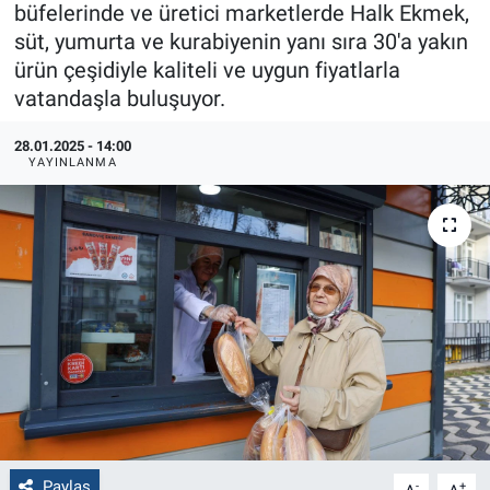
büfelerinde ve üretici marketlerde Halk Ekmek,
süt, yumurta ve kurabiyenin yanı sıra 30'a yakın
Politika
ürün çeşidiyle kaliteli ve uygun fiyatlarla
Bilecik
vatandaşla buluşuyor.
28.01.2025 - 14:00
Kütahya
YAYINLANMA
Gezi
Genel
Çevre
Yerel
Magazin
Bilim ve Teknoloji
Paylaş
-
+