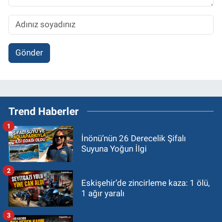
Gönder
Trend Haberler
1
İnönü’nün 26 Derecelik Şifalı
Suyuna Yoğun İlgi
2
Eskişehir’de zincirleme kaza: 1 ölü,
1 ağır yaralı
3