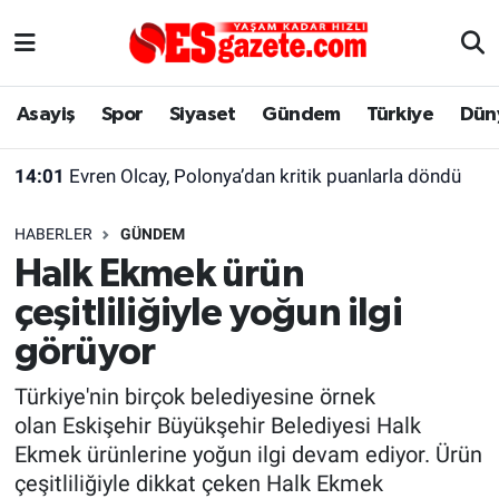
Asayiş
Yaşam
Eskişehir Nöbetçi Eczaneler
Asayiş
Spor
Siyaset
Gündem
Türkiye
Dün
Spor
Afyonkarahisar
Eskişehir Hava Durumu
14:01
Evren Olcay, Polonya’dan kritik puanlarla döndü
Siyaset
Eğitim
Eskişehir Trafik Yoğunluk Haritası
HABERLER
GÜNDEM
Gündem
Eskişehirspor Arşivi
Süper Lig Puan Durumu ve Fikstür
Halk Ekmek ürün
çeşitliliğiyle yoğun ilgi
Türkiye
Eskişehir Arşivi
Tüm Manşetler
görüyor
Dünya
Röportaj
Son Dakika Haberleri
Türkiye'nin birçok belediyesine örnek
olan Eskişehir Büyükşehir Belediyesi Halk
Sağlık
Ekonomi
Haber Arşivi
Ekmek ürünlerine yoğun ilgi devam ediyor. Ürün
çeşitliliğiyle dikkat çeken Halk Ekmek
Alış-Veriş/İş dünyası
Kültür Sanat