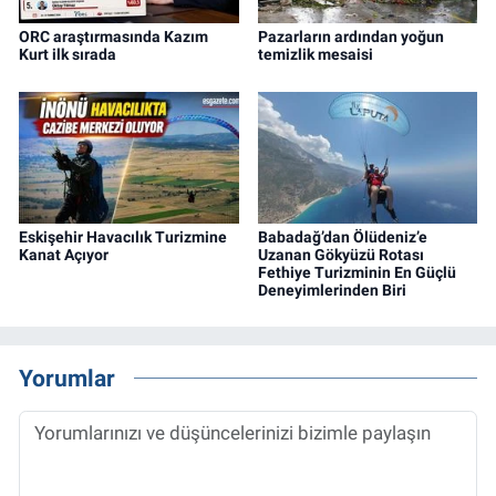
ORC araştırmasında Kazım
Pazarların ardından yoğun
Kurt ilk sırada
temizlik mesaisi
Eskişehir Havacılık Turizmine
Babadağ’dan Ölüdeniz’e
Kanat Açıyor
Uzanan Gökyüzü Rotası
Fethiye Turizminin En Güçlü
Deneyimlerinden Biri
Yorumlar