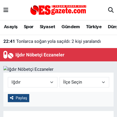
Asayiş
Yaşam
Eskişehir Nöbetçi Eczaneler
Asayiş
Spor
Siyaset
Gündem
Türkiye
Dün
Spor
Afyonkarahisar
Eskişehir Hava Durumu
22:41
Tonlarca soğan yola saçıldı: 2 kişi yaralandı
Siyaset
Eğitim
Eskişehir Trafik Yoğunluk Haritası
Iğdır Nöbetçi Eczaneler
Gündem
Eskişehirspor Arşivi
Süper Lig Puan Durumu ve Fikstür
Türkiye
Eskişehir Arşivi
Tüm Manşetler
Dünya
Röportaj
Son Dakika Haberleri
Paylaş
Sağlık
Ekonomi
Haber Arşivi
Alış-Veriş/İş dünyası
Kültür Sanat