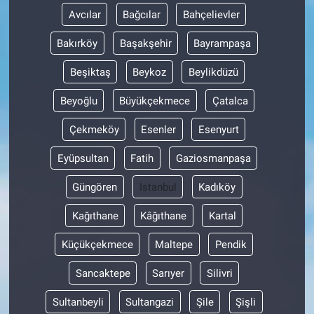
Avcılar
Bağcılar
Bahçelievler
Bakırköy
Başakşehir
Bayrampaşa
Beşiktaş
Beykoz
Beylikdüzü
Beyoğlu
Büyükçekmece
Çatalca
Çekmeköy
Esenler
Esenyurt
Eyüpsultan
Fatih
Gaziosmanpaşa
Güngören
Istanbul
Kadıköy
Kağıthane
Kâğıthane
Kartal
Küçükçekmece
Maltepe
Pendik
Sancaktepe
Sarıyer
Silivri
Sultanbeyli
Sultangazi
Şile
Şişli