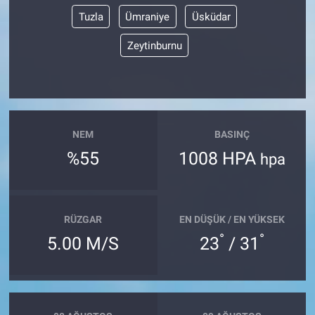
Tuzla
Ümraniye
Üsküdar
Zeytinburnu
NEM
BASINÇ
%55
1008 HPA
hpa
RÜZGAR
EN DÜŞÜK / EN YÜKSEK
°
°
5.00 M/S
23
/ 31