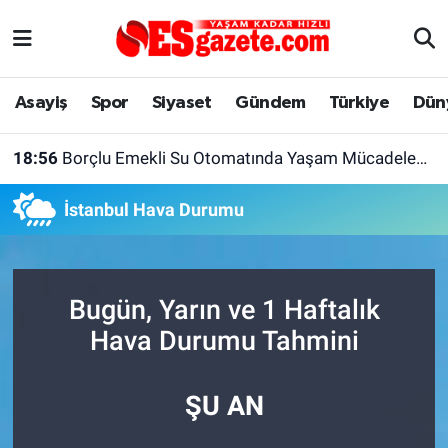
Asayiş
Yaşam
Eskişehir Nöbetçi Eczaneler
Asayiş
Spor
Siyaset
Gündem
Türkiye
Dün
Spor
Afyonkarahisar
Eskişehir Hava Durumu
18:56
Borçlu Emekli Su Otomatında Yaşam Mücadelesi Veriyor
Siyaset
Eğitim
Eskişehir Trafik Yoğunluk Haritası
İstanbul Hava Durumu
Gündem
Eskişehirspor Arşivi
Süper Lig Puan Durumu ve Fikstür
Türkiye
Eskişehir Arşivi
Tüm Manşetler
Bugün, Yarın ve 1 Haftalık
Dünya
Röportaj
Son Dakika Haberleri
Hava Durumu Tahmini
Sağlık
Ekonomi
Haber Arşivi
ŞU AN
Alış-Veriş/İş dünyası
Kültür Sanat