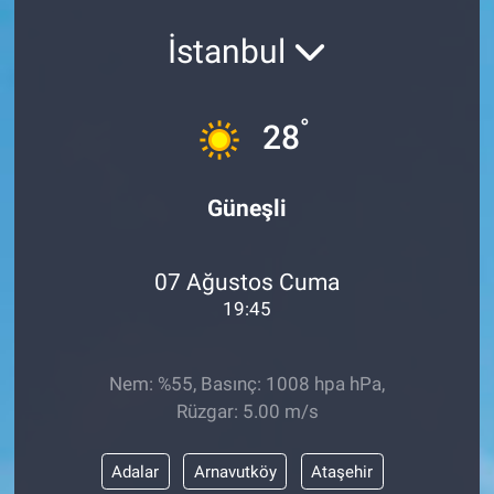
Politika
İstanbul
Bilecik
°
28
Kütahya
Güneşli
Gezi
Genel
07 Ağustos Cuma
19:45
Çevre
Yerel
Nem: %55, Basınç: 1008 hpa hPa,
Rüzgar: 5.00 m/s
Magazin
Adalar
Arnavutköy
Ataşehir
Bilim ve Teknoloji