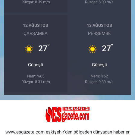
Rüzgar: 8.39 m/s
Rüzgar: 8.00 m/s
12 AĞUSTOS
13 AĞUSTOS
ÇARŞAMBA
PERŞEMBE
°
°
27
27
Güneşli
Güneşli
Nem: %65
Nem: %62
Rüzgar: 8.31 m/s
Rüzgar: 9.39 m/s
www.esgazete.com eskişehir'den bölgeden dünyadan haberler