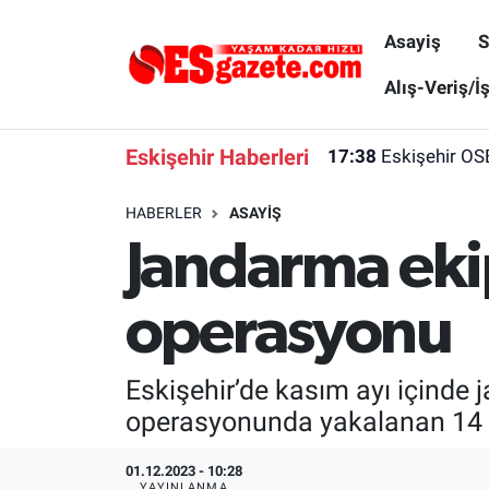
Asayiş
S
Asayiş
Yaşam
Eskişehir Nöbetçi Eczaneler
Alış-Veriş/İ
Spor
Afyonkarahisar
Eskişehir Hava Durumu
Eskişehir Haberleri
17:38
Eskişehir OS
Siyaset
Eğitim
Eskişehir Trafik Yoğunluk Haritası
HABERLER
ASAYIŞ
Jandarma eki
Gündem
Eskişehirspor Arşivi
Süper Lig Puan Durumu ve Fikstür
Türkiye
Eskişehir Arşivi
Tüm Manşetler
operasyonu
Dünya
Röportaj
Son Dakika Haberleri
Eskişehir’de kasım ayı içinde 
Sağlık
Ekonomi
Haber Arşivi
operasyonunda yakalanan 14 ki
Alış-Veriş/İş dünyası
Kültür Sanat
01.12.2023 - 10:28
YAYINLANMA