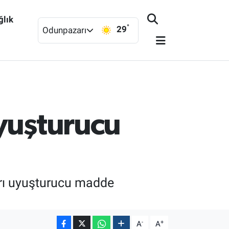
ğlık
°
29
Odunpazarı
uyuşturucu
ayrı uyuşturucu madde
-
+
A
A