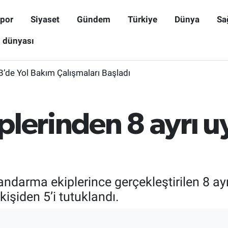
por
Siyaset
Gündem
Türkiye
Dünya
Sa
ş dünyası
B’de Yol Bakım Çalışmaları Başladı
plerinden 8 ayrı 
jandarma ekiplerince gerçekleştirilen 8 
şiden 5’i tutuklandı.