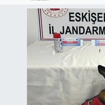
Politika
Bilecik
Kütahya
Gezi
Genel
Çevre
Yerel
Magazin
Bilim ve Teknoloji