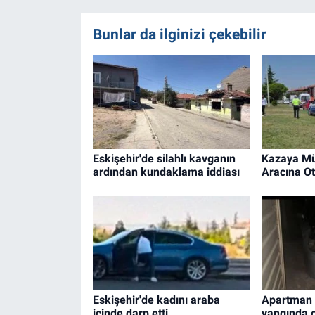
Bunlar da ilginizi çekebilir
Eskişehir'de silahlı kavganın
Kazaya Mü
ardından kundaklama iddiası
Aracına Ot
Eskişehir'de kadını araba
Apartman 
içinde darp etti
yangında o