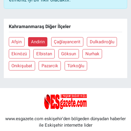
Kahramanmaraş Diğer İlçeler
Afşin
Andirin
Çağlayancerit
Dulkadiroğlu
Ekinözü
Elbistan
Göksun
Nurhak
Onikişubat
Pazarcik
Türkoğlu
www.esgazete.com eskişehir'den bölgeden dünyadan haberler
ile Eskişehir internette lider