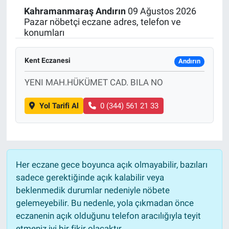
Kahramanmaraş
Andırın
09 Ağustos 2026
Politika
Pazar nöbetçi eczane adres, telefon ve
konumları
Bilecik
Kent Eczanesi
Andırın
Kütahya
YENI MAH.HÜKÜMET CAD. BILA NO
Gezi
Yol Tarifi Al
0 (344) 561 21 33
Genel
Çevre
Her eczane gece boyunca açık olmayabilir, bazıları
Yerel
sadece gerektiğinde açık kalabilir veya
beklenmedik durumlar nedeniyle nöbete
Magazin
gelemeyebilir. Bu nedenle, yola çıkmadan önce
eczanenin açık olduğunu telefon aracılığıyla teyit
Bilim ve Teknoloji
etmeniz iyi bir fikir olacaktır.