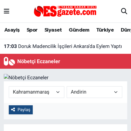
Asayiş
Yaşam
Eskişehir Nöbetçi Eczaneler
Asayiş
Spor
Siyaset
Gündem
Türkiye
Dün
Spor
Afyonkarahisar
Eskişehir Hava Durumu
17:03
Doruk Madencilik İşçileri Ankara’da Eylem Yaptı
Siyaset
Eğitim
Eskişehir Trafik Yoğunluk Haritası
Nöbetçi Eczaneler
Gündem
Eskişehirspor Arşivi
Süper Lig Puan Durumu ve Fikstür
Türkiye
Eskişehir Arşivi
Tüm Manşetler
Dünya
Röportaj
Son Dakika Haberleri
Paylaş
Sağlık
Ekonomi
Haber Arşivi
Alış-Veriş/İş dünyası
Kültür Sanat