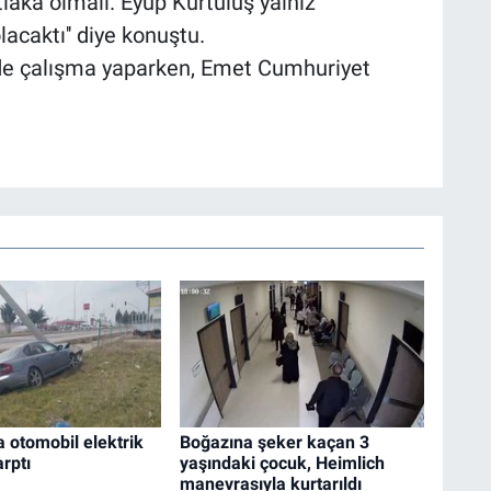
laka olmalı. Eyüp Kurtuluş yalnız
acaktı'' diye konuştu.
inde çalışma yaparken, Emet Cumhuriyet
a otomobil elektrik
Boğazına şeker kaçan 3
arptı
yaşındaki çocuk, Heimlich
manevrasıyla kurtarıldı