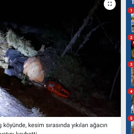
1
2
3
4
5
ış köyünde, kesim sırasında yıkılan ağacın