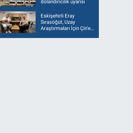
dolandırıcılık uyarısı
Eskişehirli Eray
Sırasöğüt, Uzay
Araştırmaları İçin Çin'e
Gidiyor