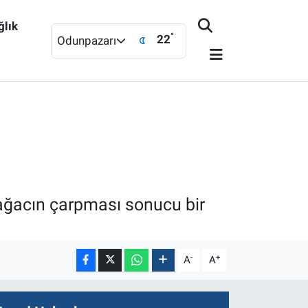
ğlık
°
22
Odunpazarı
 ağacın çarpması sonucu bir
-
+
A
A