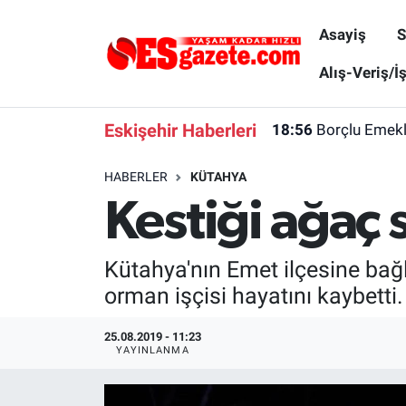
Asayiş
S
Asayiş
Yaşam
Eskişehir Nöbetçi Eczaneler
Alış-Veriş/İ
Spor
Afyonkarahisar
Eskişehir Hava Durumu
Eskişehir Haberleri
18:56
Borçlu Emekl
Siyaset
Eğitim
Eskişehir Trafik Yoğunluk Haritası
HABERLER
KÜTAHYA
Kestiği ağaç 
Gündem
Eskişehirspor Arşivi
Süper Lig Puan Durumu ve Fikstür
Türkiye
Eskişehir Arşivi
Tüm Manşetler
Kütahya'nın Emet ilçesine bağ
orman işçisi hayatını kaybetti
Dünya
Röportaj
Son Dakika Haberleri
25.08.2019 - 11:23
Sağlık
Ekonomi
Haber Arşivi
YAYINLANMA
Alış-Veriş/İş dünyası
Kültür Sanat