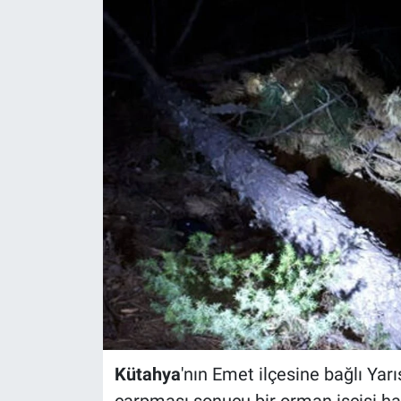
Politika
Bilecik
Kütahya
Gezi
Genel
Çevre
Yerel
Magazin
Kütahya
'nın Emet ilçesine bağlı Yar
Bilim ve Teknoloji