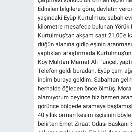
çarpması sonucu bir orman işçisi hay
Edinilen bilgilere göre, devletin ver
yaşındaki Eyüp Kurtulmuş, sabah evin
kilometre mesafede bulunan Yörük K
Kurtulmuş'tan akşam saat 21.00'e k
düğün alanına gidip eşinin aranması
yaptıkları araştırmada Kurtulmuş'un
Köy Muhtarı Memet Ali Tunçel, yaptı
Telefon geldi buradan. Eyüp çam ağ
indim buraya geldim. Sabahtan gelm
herhalde öğleden önce ölmüş. Morarm
alamıyorum deyince biz hemen arama
görünce bölgede aramaya başlamışla
40 yıllık orman kesim işçisinin böyl
belirten Emet Ziraat Odası Başkanı S