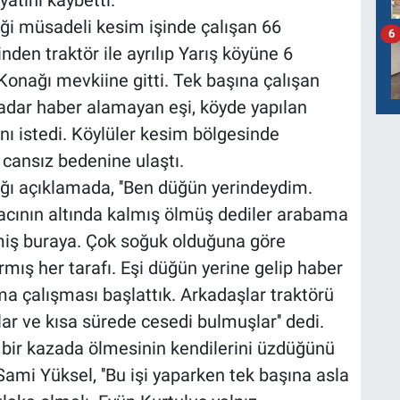
atını kaybetti.
diği müsadeli kesim işinde çalışan 66
6
den traktör ile ayrılıp Yarış köyüne 6
onağı mevkiine gitti. Tek başına çalışan
adar haber alamayan eşi, köyde yapılan
nı istedi. Köylüler kesim bölgesinde
 cansız bedenine ulaştı.
ğı açıklamada, ''Ben düğün yerindeydim.
acının altında kalmış ölmüş dediler arabama
iş buraya. Çok soğuk olduğuna göre
ış her tarafı. Eşi düğün yerine gelip haber
 çalışması başlattık. Arkadaşlar traktörü
r ve kısa sürede cesedi bulmuşlar'' dedi.
e bir kazada ölmesinin kendilerini üzdüğünü
ami Yüksel, ''Bu işi yaparken tek başına asla