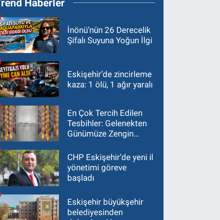
Trend Haberler
İnönü’nün 26 Derecelik
Şifalı Suyuna Yoğun İlgi
Eskişehir’de zincirleme
kaza: 1 ölü, 1 ağır yaralı
En Çok Tercih Edilen
Tesbihler: Gelenekten
Günümüze Zengin
Çeşitlilik
CHP Eskişehir’de yeni il
yönetimi göreve
başladı
Eskişehir büyükşehir
belediyesinden