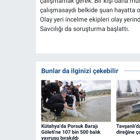
çalışmamak gerek. Bir kişi daha mut
çalışmasaydı belkide şuan hayatta ol
Olay yeri incelme ekipleri olay yer
Savcılığı da soruşturma başlattı.
Bunlar da ilginizi çekebilir
Kütahya'da Porsuk Barajı
Tavşanlı'd
Göleti'ne 107 bin 500 balık
direğine ç
yavrusu bırakıldı