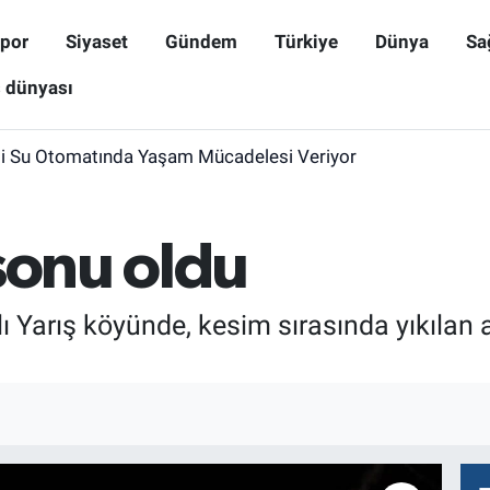
por
Siyaset
Gündem
Türkiye
Dünya
Sa
ş dünyası
i Su Otomatında Yaşam Mücadelesi Veriyor
sonu oldu
lı Yarış köyünde, kesim sırasında yıkılan
.