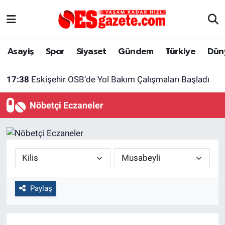
Asayiş
Yaşam
Eskişehir Nöbetçi Eczaneler
Asayiş
Spor
Siyaset
Gündem
Türkiye
Dün
Spor
Afyonkarahisar
Eskişehir Hava Durumu
17:38
Eskişehir OSB’de Yol Bakım Çalışmaları Başladı
Siyaset
Eğitim
Eskişehir Trafik Yoğunluk Haritası
Nöbetçi Eczaneler
Gündem
Eskişehirspor Arşivi
Süper Lig Puan Durumu ve Fikstür
Türkiye
Eskişehir Arşivi
Tüm Manşetler
Dünya
Röportaj
Son Dakika Haberleri
Paylaş
Sağlık
Ekonomi
Haber Arşivi
Alış-Veriş/İş dünyası
Kültür Sanat