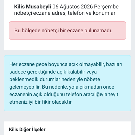
Kilis
Musabeyli
06 Ağustos 2026 Perşembe
Politika
nöbetçi eczane adres, telefon ve konumları
Bilecik
Bu bölgede nöbetçi bir eczane bulunamadı.
Kütahya
Gezi
Her eczane gece boyunca açık olmayabilir, bazıları
sadece gerektiğinde açık kalabilir veya
Genel
beklenmedik durumlar nedeniyle nöbete
gelemeyebilir. Bu nedenle, yola çıkmadan önce
Çevre
eczanenin açık olduğunu telefon aracılığıyla teyit
etmeniz iyi bir fikir olacaktır.
Yerel
Magazin
Kilis Diğer İlçeler
Bilim ve Teknoloji