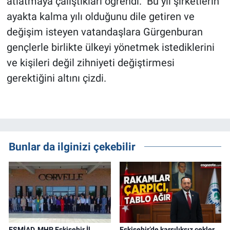
atlatmaya çalıştıkları öğrendi. Bu yıl şirketlerin
ayakta kalma yılı olduğunu dile getiren ve
değişim isteyen vatandaşlara Gürgenburan
gençlerle birlikte ülkeyi yönetmek istediklerini
ve kişileri değil zihniyeti değiştirmesi
gerektiğini altını çizdi.
Bunlar da ilginizi çekebilir
ESMİAD, MHP Eskişehir İl
Eskişehir’de karşılıksız çekler