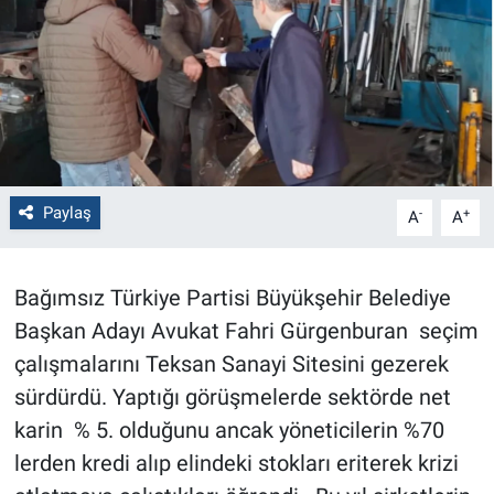
Politika
Bilecik
Kütahya
Gezi
Paylaş
-
+
A
A
Genel
Bağımsız Türkiye Partisi Büyükşehir Belediye
Çevre
Başkan Adayı Avukat Fahri Gürgenburan seçim
çalışmalarını Teksan Sanayi Sitesini gezerek
Yerel
sürdürdü. Yaptığı görüşmelerde sektörde net
karin % 5. olduğunu ancak yöneticilerin %70
Magazin
lerden kredi alıp elindeki stokları eriterek krizi
Bilim ve Teknoloji