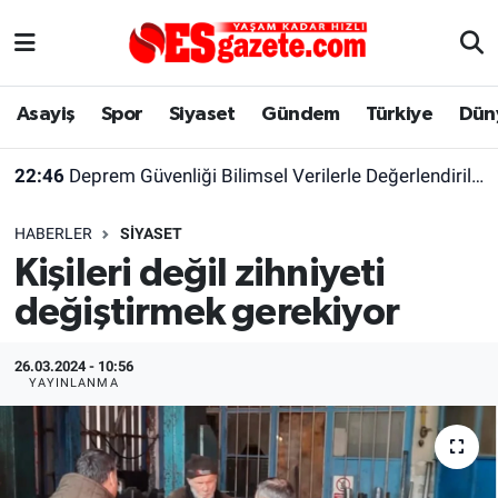
Asayiş
Yaşam
Eskişehir Nöbetçi Eczaneler
Asayiş
Spor
Siyaset
Gündem
Türkiye
Dün
Spor
Afyonkarahisar
Eskişehir Hava Durumu
22:46
Deprem Güvenliği Bilimsel Verilerle Değerlendirilmeli
Siyaset
Eğitim
Eskişehir Trafik Yoğunluk Haritası
HABERLER
SIYASET
Gündem
Eskişehirspor Arşivi
Süper Lig Puan Durumu ve Fikstür
Kişileri değil zihniyeti
değiştirmek gerekiyor
Türkiye
Eskişehir Arşivi
Tüm Manşetler
Dünya
Röportaj
Son Dakika Haberleri
26.03.2024 - 10:56
YAYINLANMA
Sağlık
Ekonomi
Haber Arşivi
Alış-Veriş/İş dünyası
Kültür Sanat