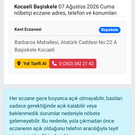
Kocaeli
Başiskele
07 Ağustos 2026 Cuma
Politika
nöbetçi eczane adres, telefon ve konumları
Bilecik
Kent Eczanesi
Başiskele
Kütahya
Barbaros Mahallesi, Atatürk Caddesi No:22 A
Başiskele Kocaeli
Gezi
Yol Tarifi Al
0 (262) 342 21 42
Genel
Çevre
Her eczane gece boyunca açık olmayabilir, bazıları
Yerel
sadece gerektiğinde açık kalabilir veya
beklenmedik durumlar nedeniyle nöbete
Magazin
gelemeyebilir. Bu nedenle, yola çıkmadan önce
eczanenin açık olduğunu telefon aracılığıyla teyit
Bilim ve Teknoloji