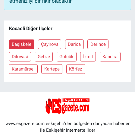
etmeniz iyi bir fikir olacaktır.
Kocaeli Diğer İlçeler
Başiskele
Çayirova
Darica
Derince
Dilovasi
Gebze
Gölcük
İzmit
Kandira
Karamürsel
Kartepe
Körfez
www.esgazete.com eskişehir'den bölgeden dünyadan haberler
ile Eskişehir internette lider