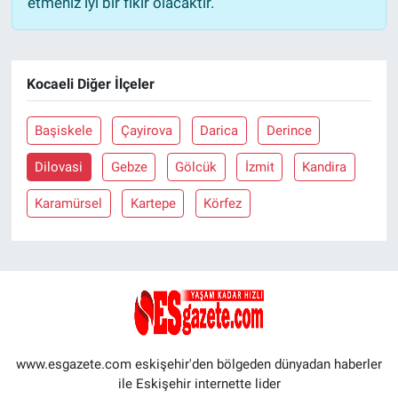
etmeniz iyi bir fikir olacaktır.
Kocaeli Diğer İlçeler
Başiskele
Çayirova
Darica
Derince
Dilovasi
Gebze
Gölcük
İzmit
Kandira
Karamürsel
Kartepe
Körfez
www.esgazete.com eskişehir'den bölgeden dünyadan haberler
ile Eskişehir internette lider