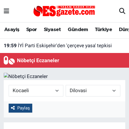
Asayiş
Yaşam
Eskişehir Nöbetçi Eczaneler
Asayiş
Spor
Siyaset
Gündem
Türkiye
Dün
Spor
Afyonkarahisar
Eskişehir Hava Durumu
19:59
İYİ Parti Eskişehir'den 'çerçeve yasa' tepkisi
Siyaset
Eğitim
Eskişehir Trafik Yoğunluk Haritası
Nöbetçi Eczaneler
Gündem
Eskişehirspor Arşivi
Süper Lig Puan Durumu ve Fikstür
Türkiye
Eskişehir Arşivi
Tüm Manşetler
Dünya
Röportaj
Son Dakika Haberleri
Paylaş
Sağlık
Ekonomi
Haber Arşivi
Alış-Veriş/İş dünyası
Kültür Sanat