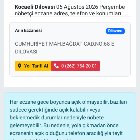
Kocaeli
Dilovası
06 Ağustos 2026 Perşembe
Politika
nöbetçi eczane adres, telefon ve konumları
Bilecik
Arın Eczanesi
Dilovası
Kütahya
CUMHURİYET MAH.BAĞDAT CAD.NO:68 E
DİLOVASI
Gezi
Yol Tarifi Al
0 (262) 754 20 01
Genel
Çevre
Her eczane gece boyunca açık olmayabilir, bazıları
Yerel
sadece gerektiğinde açık kalabilir veya
beklenmedik durumlar nedeniyle nöbete
Magazin
gelemeyebilir. Bu nedenle, yola çıkmadan önce
eczanenin açık olduğunu telefon aracılığıyla teyit
Bilim ve Teknoloji