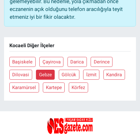
gelemeyebilir. Bu nedenle, yola çıkmadan önce
eczanenin açık olduğunu telefon aracılığıyla teyit
etmeniz iyi bir fikir olacaktır.
Kocaeli Diğer İlçeler
Başiskele
Çayirova
Darica
Derince
Dilovasi
Gebze
Gölcük
İzmit
Kandira
Karamürsel
Kartepe
Körfez