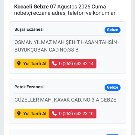
Kocaeli
Gebze
07 Ağustos 2026 Cuma
Politika
nöbetçi eczane adres, telefon ve konumları
Bilecik
Büşra Eczanesi
Gebze
Kütahya
OSMAN YILMAZ MAH.ŞEHİT HASAN TAHSİN
BÜYÜKÇOBAN CAD.NO:38 B
Gezi
Yol Tarifi Al
0 (262) 642 42 14
Genel
Petek Eczanesi
Çevre
Gebze
GÜZELLER MAH. KAVAK CAD. NO:3 A GEBZE
Yerel
Yol Tarifi Al
0 (262) 642 23 10
Magazin
Bilim ve Teknoloji