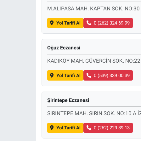
M.ALIPASA MAH. KAPTAN SOK. NO:30
Yol Tarifi Al
0 (262) 324 69 99
Oğuz Eczanesi
KADIKÖY MAH. GÜVERCİN SOK. NO:22 
Yol Tarifi Al
0 (539) 339 00 39
Şirintepe Eczanesi
SIRINTEPE MAH. SIRIN SOK. NO:10 A İ
Yol Tarifi Al
0 (262) 229 39 13