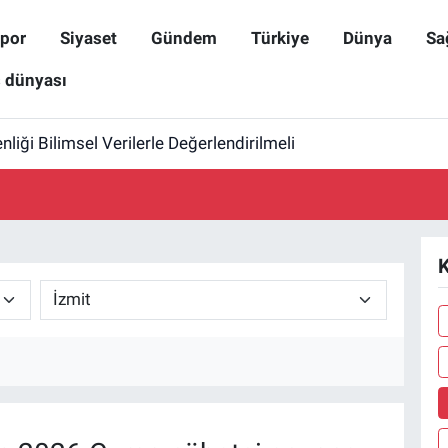
por
Siyaset
Gündem
Türkiye
Dünya
Sa
ş dünyası
iği Bilimsel Verilerle Değerlendirilmeli
K