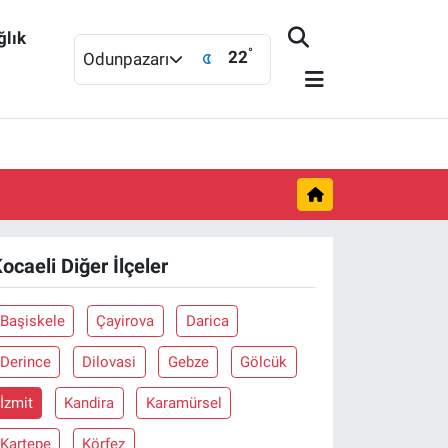
ğlık
°
22
Odunpazarı
ocaeli Diğer İlçeler
Başiskele
Çayirova
Darica
Derince
Dilovasi
Gebze
Gölcük
İzmit
Kandira
Karamürsel
Kartepe
Körfez