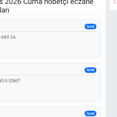
s 2026 Cuma nöbetçi eczane
arı
İzmit
:689 2A
İzmit
O:5 İZMİT
İzmit