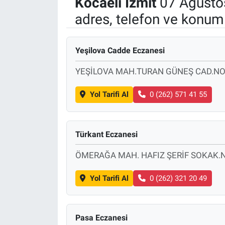
Kocaeli
İzmit
07 Ağusto
adres, telefon ve konuml
Politika
Bilecik
Yeşilova Cadde Eczanesi
Kütahya
YEŞİLOVA MAH.TURAN GÜNEŞ CAD.NO
Gezi
Yol Tarifi Al
0 (262) 571 41 55
Genel
Türkant Eczanesi
Çevre
ÖMERAĞA MAH. HAFIZ ŞERİF SOKAK.N
Yerel
Yol Tarifi Al
0 (262) 321 20 49
Magazin
Pasa Eczanesi
Bilim ve Teknoloji