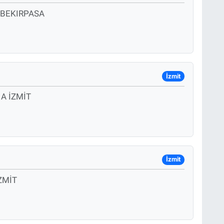
 BEKIRPASA
İzmit
A İZMİT
İzmit
ZMİT