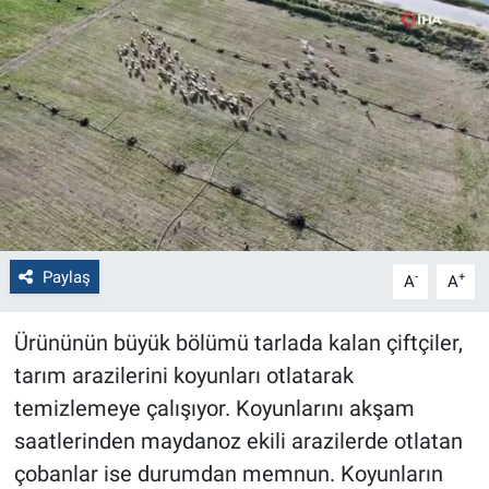
Politika
Bilecik
Kütahya
Gezi
Genel
Paylaş
-
+
A
A
Çevre
Ürününün büyük bölümü tarlada kalan çiftçiler,
tarım arazilerini koyunları otlatarak
Yerel
temizlemeye çalışıyor. Koyunlarını akşam
Magazin
saatlerinden maydanoz ekili arazilerde otlatan
çobanlar ise durumdan memnun. Koyunların
Bilim ve Teknoloji