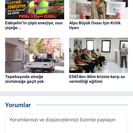
Eskişehir’in çöpü enerjiye, ısısı
Alpu Büyük Ovası İçin Kritik
çiçeğe...
Uyarı
Tepebaşında sineğe
ESKİ’den iklim krizine karşı su
sivrisineğe geçit yok
verimliliği eğitimi
Yorumlar