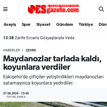
Asayiş
Yaşam
Eskişehir Nöbetçi Eczaneler
Asayiş
Spor
Siyaset
Gündem
Türkiye
Dün
Spor
Afyonkarahisar
Eskişehir Hava Durumu
13:38
Zarife Ercan’a Gözyaşlarıyla Veda
Siyaset
Eğitim
Eskişehir Trafik Yoğunluk Haritası
HABERLER
ÇEVRE
Gündem
Eskişehirspor Arşivi
Süper Lig Puan Durumu ve Fikstür
Maydanozlar tarlada kaldı,
koyunlara verdiler
Türkiye
Eskişehir Arşivi
Tüm Manşetler
Eskişehir'de çiftçiler yetiştirdikleri maydanozları
Dünya
Röportaj
Son Dakika Haberleri
satamayınca koyunlara yedirdiler.
Sağlık
Ekonomi
Haber Arşivi
27.06.2024 - 13:45
YAYINLANMA
Alış-Veriş/İş dünyası
Kültür Sanat