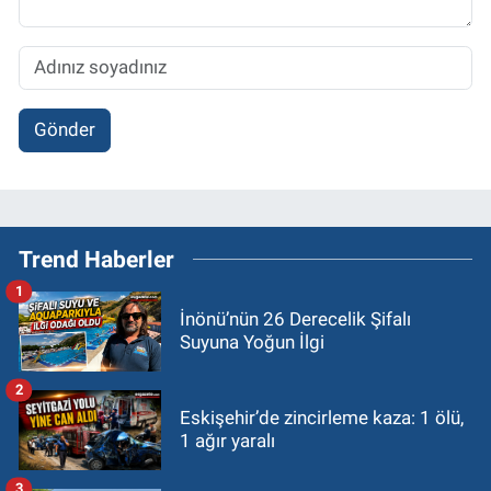
Gönder
Trend Haberler
1
İnönü’nün 26 Derecelik Şifalı
Suyuna Yoğun İlgi
2
Eskişehir’de zincirleme kaza: 1 ölü,
1 ağır yaralı
3