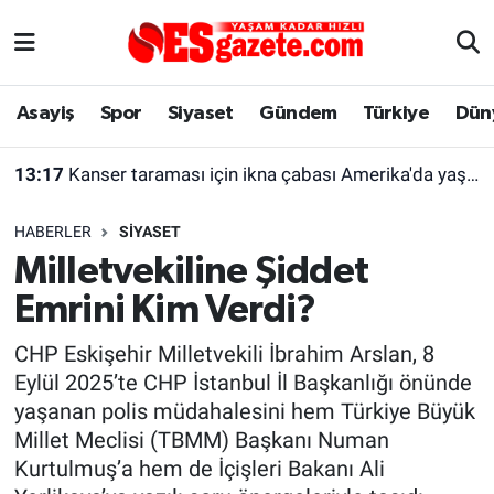
Asayiş
Yaşam
Eskişehir Nöbetçi Eczaneler
Asayiş
Spor
Siyaset
Gündem
Türkiye
Dün
Spor
Afyonkarahisar
Eskişehir Hava Durumu
13:17
Kanser taraması için ikna çabası Amerika'da yaşayan kadını şaşırttı
Siyaset
Eğitim
Eskişehir Trafik Yoğunluk Haritası
HABERLER
SIYASET
Gündem
Eskişehirspor Arşivi
Süper Lig Puan Durumu ve Fikstür
Milletvekiline Şiddet
Emrini Kim Verdi?
Türkiye
Eskişehir Arşivi
Tüm Manşetler
CHP Eskişehir Milletvekili İbrahim Arslan, 8
Dünya
Röportaj
Son Dakika Haberleri
Eylül 2025’te CHP İstanbul İl Başkanlığı önünde
yaşanan polis müdahalesini hem Türkiye Büyük
Sağlık
Ekonomi
Haber Arşivi
Millet Meclisi (TBMM) Başkanı Numan
Kurtulmuş’a hem de İçişleri Bakanı Ali
Alış-Veriş/İş dünyası
Kültür Sanat