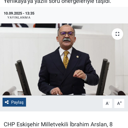
Yerlikaya’ya yazılı soru önergeleriyle taşıdı.
Politika
10.09.2025 - 13:35
YAYINLANMA
Bilecik
Kütahya
Gezi
Genel
Çevre
Yerel
Paylaş
-
+
A
A
Magazin
CHP Eskişehir Milletvekili İbrahim Arslan, 8
Bilim ve Teknoloji